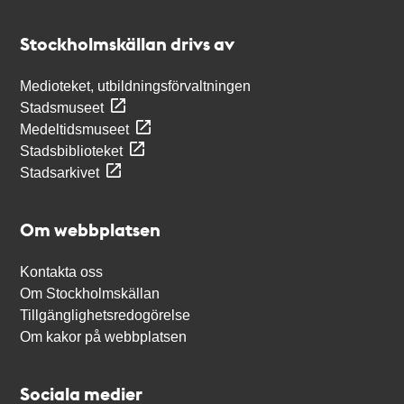
Kontakt
Stockholmskällan
Stockholmskällan drivs av
Medioteket, utbildningsförvaltningen
Stadsmuseet
Medeltidsmuseet
Stadsbiblioteket
Stadsarkivet
Om webbplatsen
Kontakta oss
Om Stockholmskällan
Tillgänglighetsredogörelse
Om kakor på webbplatsen
Sociala medier