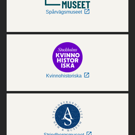
Spårvägsmuseet
Kvinnohistoriska
Strindbergsmuseet