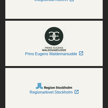
Prins Eugens Waldemarsudde
Regionarkivet Stockholm