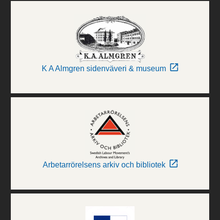
K A Almgren sidenväveri & museum
Arbetarrörelsens arkiv och bibliotek