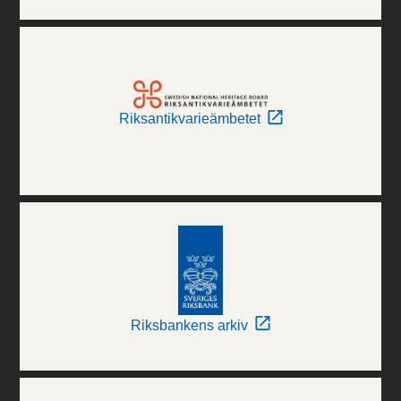
Riksantikvarieämbetet
Riksbankens arkiv