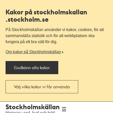
Kakor på stockholmskallan
.stockholm.se
På Stockholmskällan använder vi kakor, cookies, för att
sammanställa statistik och för att webbplatsen ska
fungera på ett bra sätt för dig.
Om kakor på Stockholmskällan
Godkänn alla kakor
Välj vilka kakor vi får använda
Till
Till
Stockholmskällan
navigationen
huvudinnehållet
Historia i ord, ljud och bild