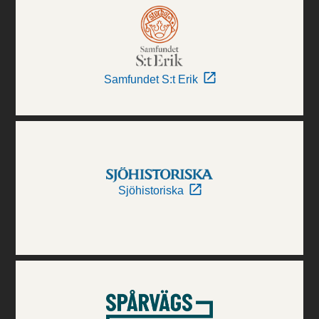
Samfundet S:t Erik
Sjöhistoriska