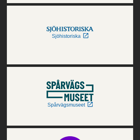
Sjöhistoriska
Spårvägsmuseet