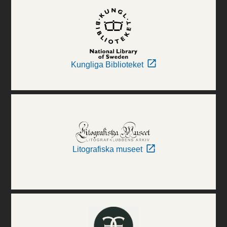
Kungliga Biblioteket
Litografiska museet