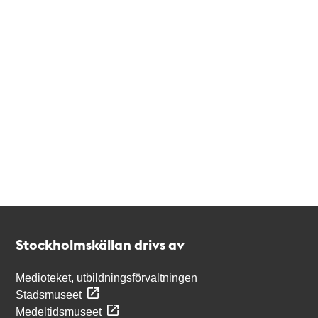
Kontakt
Stockholmskällan
Stockholmskällan drivs av
Medioteket, utbildningsförvaltningen
Stadsmuseet
Medeltidsmuseet