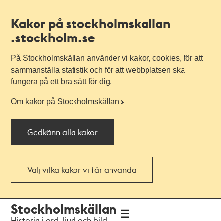
Kakor på stockholmskallan
.stockholm.se
På Stockholmskällan använder vi kakor, cookies, för att
sammanställa statistik och för att webbplatsen ska
fungera på ett bra sätt för dig.
Om kakor på Stockholmskällan
Godkänn alla kakor
Välj vilka kakor vi får använda
Till
Till
Stockholmskällan
navigationen
huvudinnehållet
Historia i ord, ljud och bild