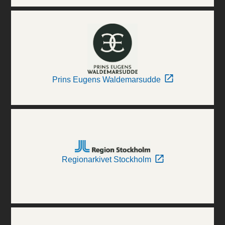
Prins Eugens Waldemarsudde
Regionarkivet Stockholm