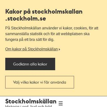
Kakor på stockholmskallan
.stockholm.se
På Stockholmskällan använder vi kakor, cookies, för att
sammanställa statistik och för att webbplatsen ska
fungera på ett bra sätt för dig.
Om kakor på Stockholmskällan
Godkänn alla kakor
Välj vilka kakor vi får använda
Till
Till
Stockholmskällan
navigationen
huvudinnehållet
Historia i ord, ljud och bild