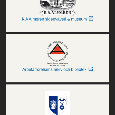
K A Almgren sidenväveri & museum
Arbetarrörelsens arkiv och bibliotek