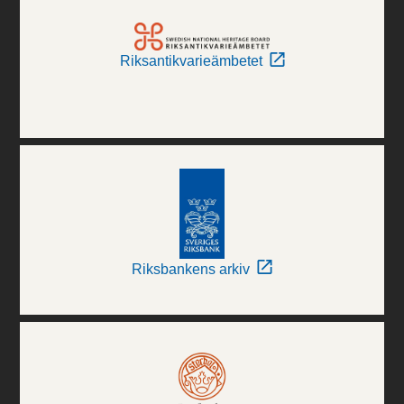
Riksantikvarieämbetet
Riksbankens arkiv