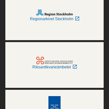
Regionarkivet Stockholm
Riksantikvarieämbetet