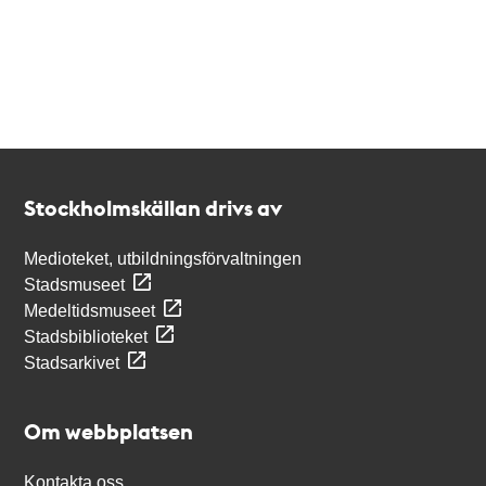
Kontakt
Stockholmskällan
Stockholmskällan drivs av
Medioteket, utbildningsförvaltningen
Stadsmuseet
Medeltidsmuseet
Stadsbiblioteket
Stadsarkivet
Om webbplatsen
Kontakta oss