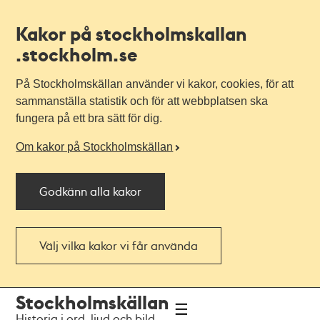
Kakor på stockholmskallan
.stockholm.se
På Stockholmskällan använder vi kakor, cookies, för att
sammanställa statistik och för att webbplatsen ska
fungera på ett bra sätt för dig.
Om kakor på Stockholmskällan
Godkänn alla kakor
Välj vilka kakor vi får använda
Till
Till
Stockholmskällan
navigationen
huvudinnehållet
Historia i ord, ljud och bild