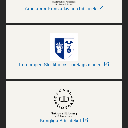
Arbetarrörelsens arkiv och bibliotek
Föreningen Stockholms Företagsminnen
Kungliga Biblioteket