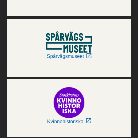
Spårvägsmuseet
Kvinnohistoriska