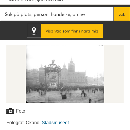
Fritextsök
Sök
Visa vad som finns nära mig
Foto
Fotograf: Okänd.
Stadsmuseet