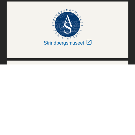
Strindbergsmuseet
Thielska Galleriet