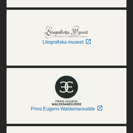
Litografiska museet
Prins Eugens Waldemarsudde