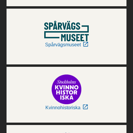
Spårvägsmuseet
Kvinnohistoriska