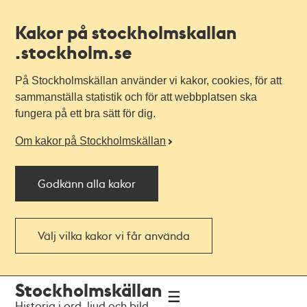
Kakor på stockholmskallan
.stockholm.se
På Stockholmskällan använder vi kakor, cookies, för att
sammanställa statistik och för att webbplatsen ska
fungera på ett bra sätt för dig.
Om kakor på Stockholmskällan
Godkänn alla kakor
Välj vilka kakor vi får använda
Till
Till
Stockholmskällan
navigationen
huvudinnehållet
Historia i ord, ljud och bild