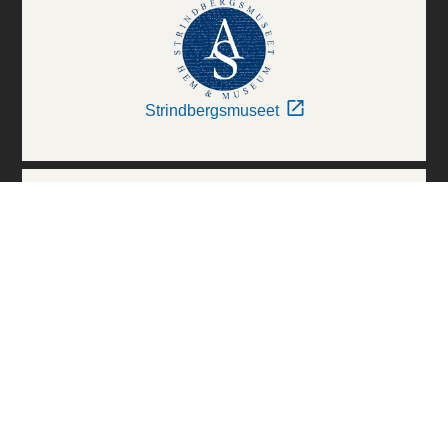
Strindbergsmuseet
Thielska Galleriet