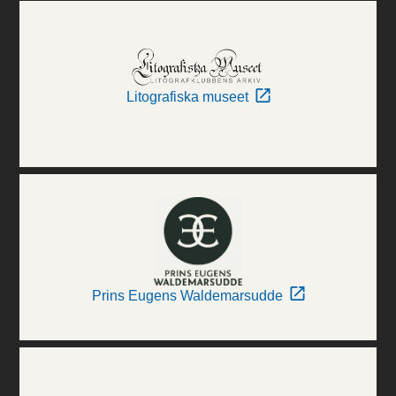
Litografiska museet
Prins Eugens Waldemarsudde