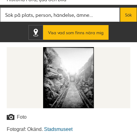
Fritextsök
Sök
Visa vad som finns nära mig
Foto
Fotograf: Okänd.
Stadsmuseet