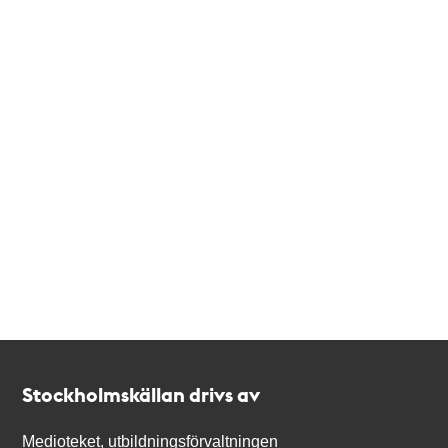
Kontakt
Stockholmskällan
Stockholmskällan drivs av
Medioteket, utbildningsförvaltningen