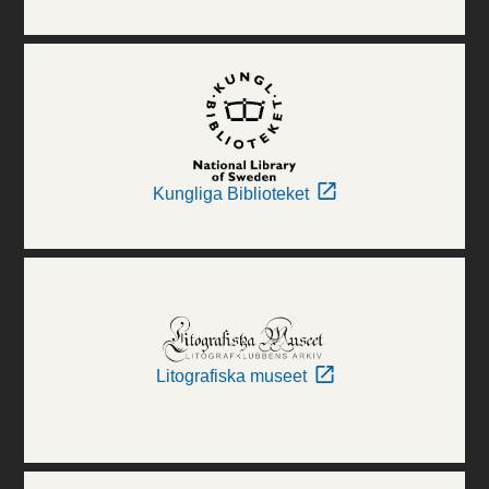
Kungliga Biblioteket
Litografiska museet