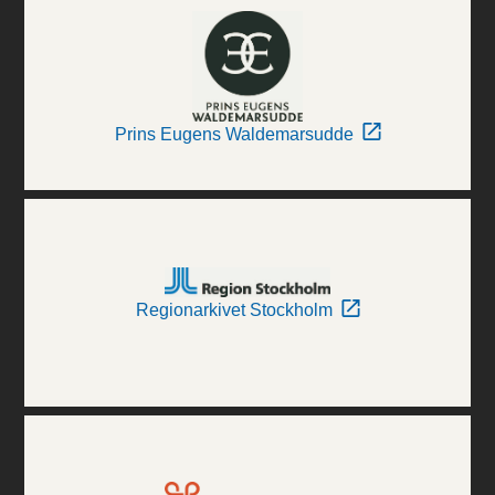
Prins Eugens Waldemarsudde
Regionarkivet Stockholm