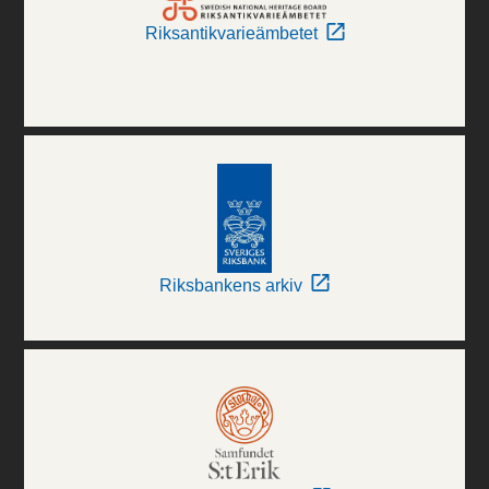
Riksantikvarieämbetet
Riksbankens arkiv