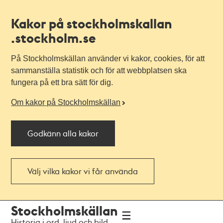
Kakor på stockholmskallan
.stockholm.se
På Stockholmskällan använder vi kakor, cookies, för att
sammanställa statistik och för att webbplatsen ska
fungera på ett bra sätt för dig.
Om kakor på Stockholmskällan
Godkänn alla kakor
Välj vilka kakor vi får använda
Till
Till
Stockholmskällan
navigationen
huvudinnehållet
Historia i ord, ljud och bild