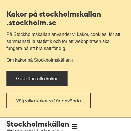
Kakor på stockholmskallan
.stockholm.se
På Stockholmskällan använder vi kakor, cookies, för att
sammanställa statistik och för att webbplatsen ska
fungera på ett bra sätt för dig.
Om kakor på Stockholmskällan
Godkänn alla kakor
Välj vilka kakor vi får använda
Till
Till
Stockholmskällan
navigationen
huvudinnehållet
Historia i ord, ljud och bild