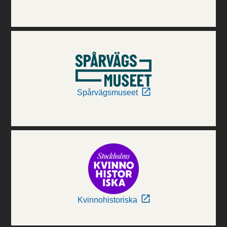
Spårvägsmuseet
Kvinnohistoriska