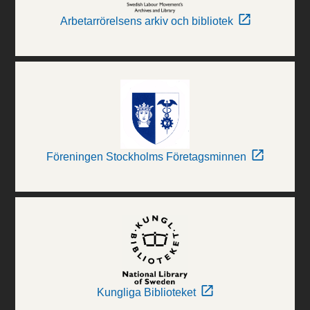
Arbetarrörelsens arkiv och bibliotek
Föreningen Stockholms Företagsminnen
Kungliga Biblioteket