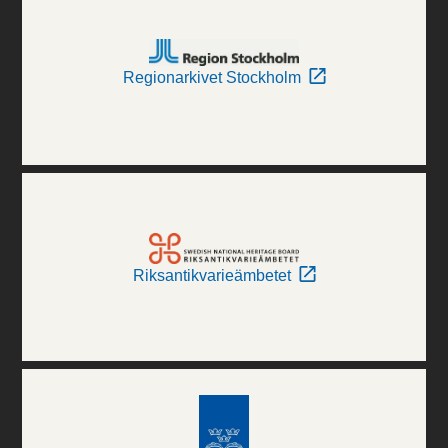
Regionarkivet Stockholm
Riksantikvarieämbetet