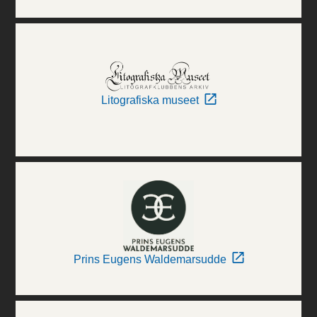
Litografiska museet
Prins Eugens Waldemarsudde