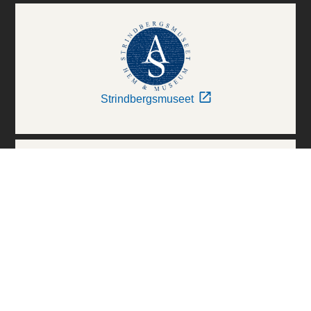
Strindbergsmuseet
Thielska Galleriet