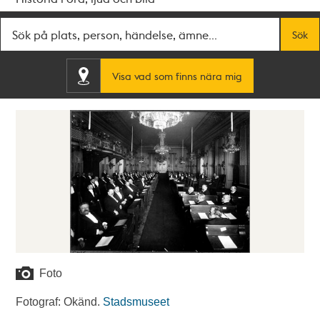
Fritextsök
Sök
Visa vad som finns nära mig
Foto
Fotograf: Okänd.
Stadsmuseet