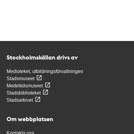
Kontakt
Stockholmskällan
Stockholmskällan drivs av
Medioteket, utbildningsförvaltningen
Stadsmuseet
Medeltidsmuseet
Stadsbiblioteket
Stadsarkivet
Om webbplatsen
Kontakta oss