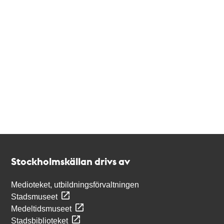
Kontakt
Stockholmskällan
Stockholmskällan drivs av
Medioteket, utbildningsförvaltningen
Stadsmuseet
Medeltidsmuseet
Stadsbiblioteket