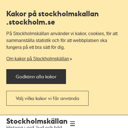
Kakor på stockholmskallan
.stockholm.se
På Stockholmskällan använder vi kakor, cookies, för att
sammanställa statistik och för att webbplatsen ska
fungera på ett bra sätt för dig.
Om kakor på Stockholmskällan
Godkänn alla kakor
Välj vilka kakor vi får använda
Till
Till
Stockholmskällan
navigationen
huvudinnehållet
Historia i ord, ljud och bild