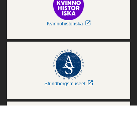
Kvinnohistoriska
Strindbergsmuseet