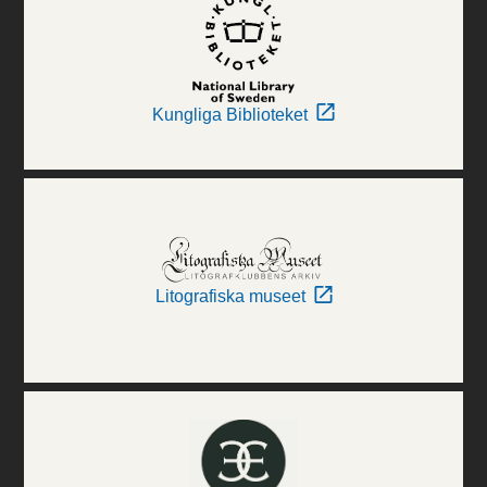
Kungliga Biblioteket
Litografiska museet