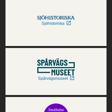
Sjöhistoriska
Spårvägsmuseet