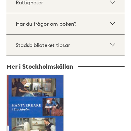
Rättigheter
Har du frågor om boken?
Stadsbiblioteket tipsar
Mer i Stockholmskällan
Relaterade
poster
och
teman