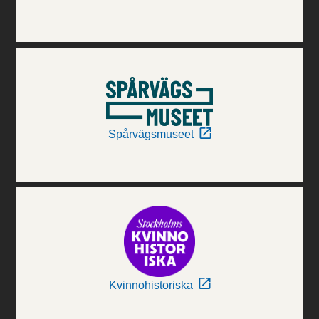
Spårvägsmuseet
Kvinnohistoriska