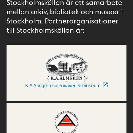
Stockholmskällan är ett samarbete
mellan arkiv, bibliotek och museer i
Stockholm. Partnerorganisationer
till Stockholmskällan är:
K A Almgren sidenväveri & museum