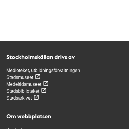
Kontakt
Stockholmskällan
Stockholmskällan drivs av
Medioteket, utbildningsförvaltningen
Stadsmuseet
Medeltidsmuseet
Stadsbiblioteket
Stadsarkivet
Om webbplatsen