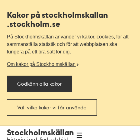
Kakor på stockholmskallan
.stockholm.se
På Stockholmskällan använder vi kakor, cookies, för att
sammanställa statistik och för att webbplatsen ska
fungera på ett bra sätt för dig.
Om kakor på Stockholmskällan
Godkänn alla kakor
Välj vilka kakor vi får använda
Till
Till
Stockholmskällan
navigationen
huvudinnehållet
Historia i ord, ljud och bild