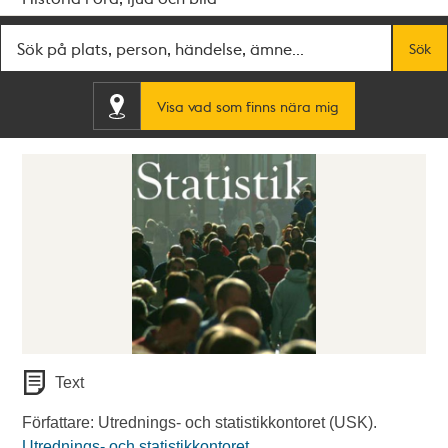
Fritextsök
Sök
Visa vad som finns nära mig
Text
Författare: Utrednings- och statistikkontoret (USK).
Utrednings- och statistikkontoret