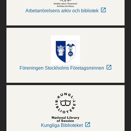
Arbetarrörelsens arkiv och bibliotek
Föreningen Stockholms Företagsminnen
Kungliga Biblioteket