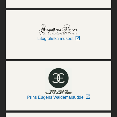
Litografiska museet
Prins Eugens Waldemarsudde