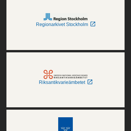
Regionarkivet Stockholm
Riksantikvarieämbetet