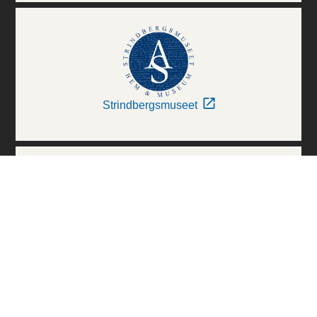
Strindbergsmuseet
Thielska Galleriet