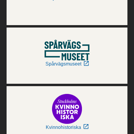
Spårvägsmuseet
Kvinnohistoriska