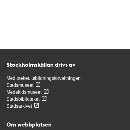
Kontakt
Stockholmskällan
Stockholmskällan drivs av
Medioteket, utbildningsförvaltningen
Stadsmuseet
Medeltidsmuseet
Stadsbiblioteket
Stadsarkivet
Om webbplatsen