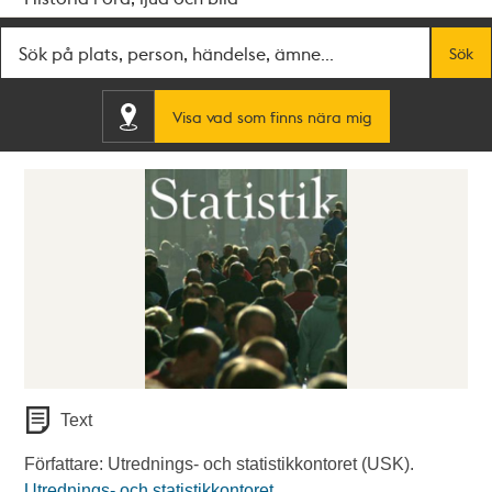
Fritextsök
Sök
Visa vad som finns nära mig
Text
Författare: Utrednings- och statistikkontoret (USK).
Utrednings- och statistikkontoret