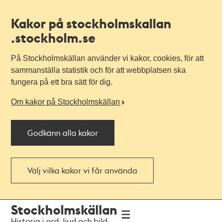
Kakor på stockholmskallan
.stockholm.se
På Stockholmskällan använder vi kakor, cookies, för att
sammanställa statistik och för att webbplatsen ska
fungera på ett bra sätt för dig.
Om kakor på Stockholmskällan
Godkänn alla kakor
Välj vilka kakor vi får använda
Till
Till
Stockholmskällan
navigationen
huvudinnehållet
Historia i ord, ljud och bild