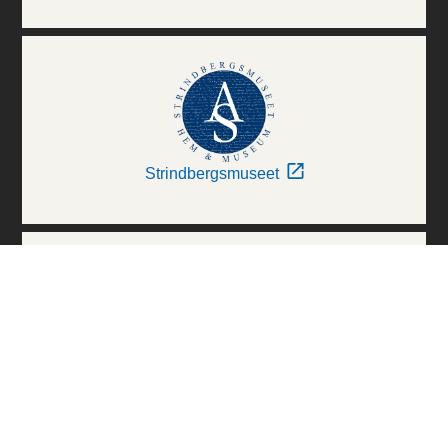
Strindbergsmuseet
Thielska Galleriet