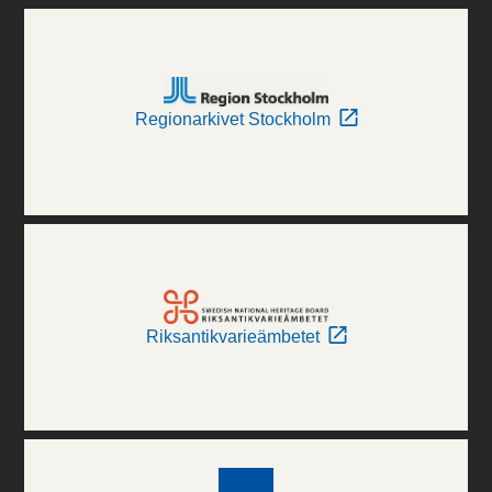
Regionarkivet Stockholm
Riksantikvarieämbetet