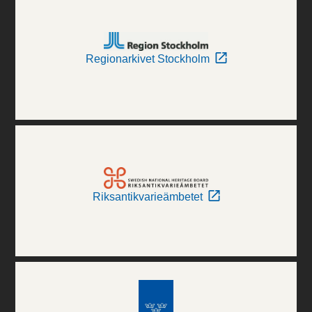
Regionarkivet Stockholm
Riksantikvarieämbetet