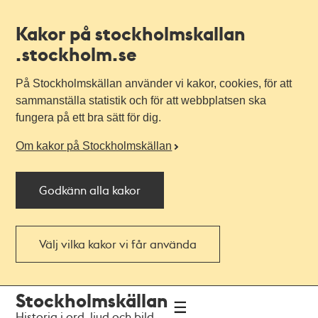
Kakor på stockholmskallan
.stockholm.se
På Stockholmskällan använder vi kakor, cookies, för att
sammanställa statistik och för att webbplatsen ska
fungera på ett bra sätt för dig.
Om kakor på Stockholmskällan
Godkänn alla kakor
Välj vilka kakor vi får använda
Till
Till
Stockholmskällan
navigationen
huvudinnehållet
Historia i ord, ljud och bild