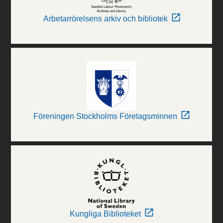
Arbetarrörelsens arkiv och bibliotek
Föreningen Stockholms Företagsminnen
Kungliga Biblioteket