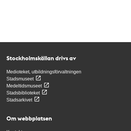
Kontakt
Stockholmskällan
Stockholmskällan drivs av
Medioteket, utbildningsförvaltningen
Stadsmuseet
Medeltidsmuseet
Stadsbiblioteket
Stadsarkivet
Om webbplatsen