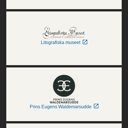
Litografiska museet
Prins Eugens Waldemarsudde