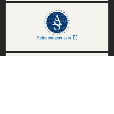
Strindbergsmuseet
Thielska Galleriet