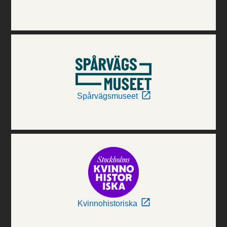
Spårvägsmuseet
Kvinnohistoriska