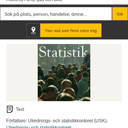
Fritextsök
Sök
Visa vad som finns nära mig
Text
Författare: Utrednings- och statistikkontoret (USK).
Utrednings- och statistikkontoret