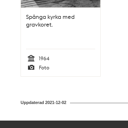
Spånga kyrka med
gravkoret.
1964
Tid
Foto
Typ
Uppdaterad
2021-12-02
Kontakt