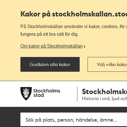
Kakor på stockholmskallan
.st
På Stockholmskällan använder vi kakor, cookies, för a
fungera på ett bra sätt för dig.
Om kakor på Stockholmskällan
Godkänn alla kakor
Välj vilka kak
Till
Till
Stockholmsk
navigationen
huvudinnehållet
Historia i ord, ljud oc
Fritextsök