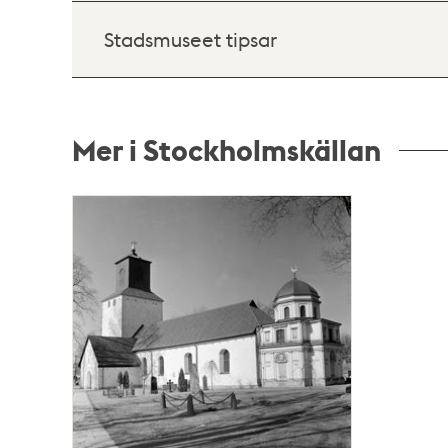
Stadsmuseet tipsar
Mer i Stockholmskällan
Relaterade
poster
och
teman