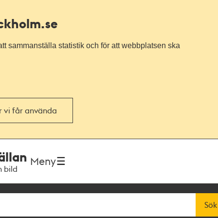
ockholm.se
tt sammanställa statistik och för att webbplatsen ska
or vi får använda
ällan
Meny
h bild
Sök