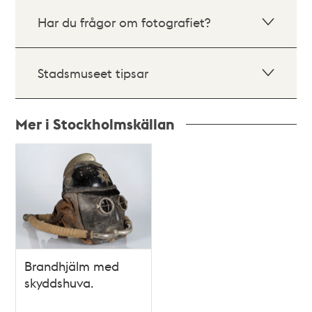
Har du frågor om fotografiet?
Stadsmuseet tipsar
Mer i Stockholmskällan
Relaterade
poster
och
teman
Brandhjälm med
skyddshuva.