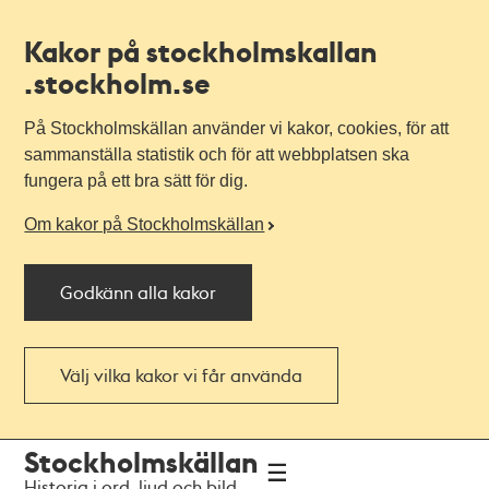
Kakor på stockholmskallan
.stockholm.se
På Stockholmskällan använder vi kakor, cookies, för att
sammanställa statistik och för att webbplatsen ska
fungera på ett bra sätt för dig.
Om kakor på Stockholmskällan
Godkänn alla kakor
Välj vilka kakor vi får använda
Till
Till
Stockholmskällan
navigationen
huvudinnehållet
Historia i ord, ljud och bild