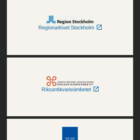
Regionarkivet Stockholm
Riksantikvarieämbetet