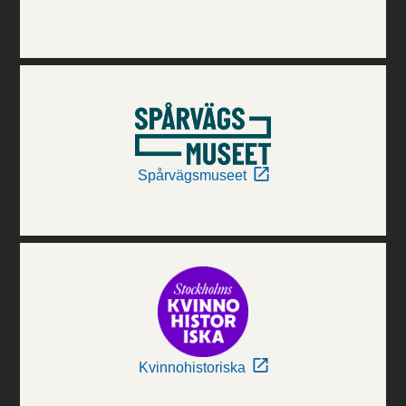
Spårvägsmuseet
Kvinnohistoriska