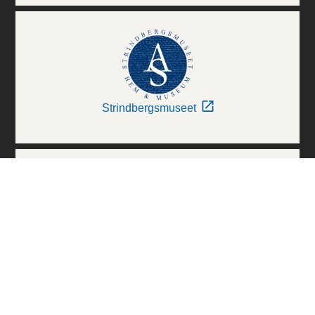
Strindbergsmuseet
Thielska Galleriet