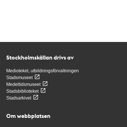
Kontakt
Stockholmskällan
Stockholmskällan drivs av
Medioteket, utbildningsförvaltningen
Stadsmuseet
Medeltidsmuseet
Stadsbiblioteket
Stadsarkivet
Om webbplatsen