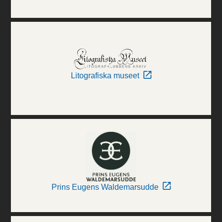
Litografiska museet
Prins Eugens Waldemarsudde