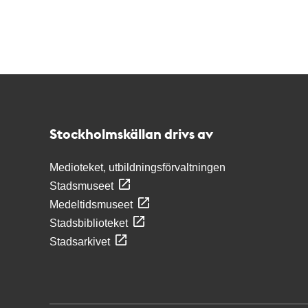
Kontakt
Stockholmskällan
Stockholmskällan drivs av
Medioteket, utbildningsförvaltningen
Stadsmuseet
Medeltidsmuseet
Stadsbiblioteket
Stadsarkivet