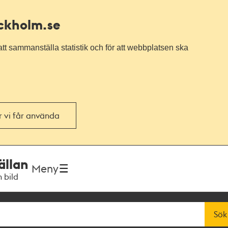
ockholm.se
tt sammanställa statistik och för att webbplatsen ska
or vi får använda
ällan
Meny
h bild
Sök