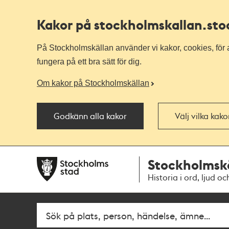
Kakor på stockholmskallan
.st
På Stockholmskällan använder vi kakor, cookies, för a
fungera på ett bra sätt för dig.
Om kakor på Stockholmskällan
Godkänn alla kakor
Välj vilka kak
Till
Till
Stockholmsk
navigationen
huvudinnehållet
Historia i ord, ljud oc
Fritextsök