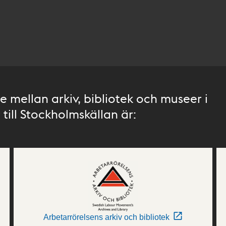
 mellan arkiv, bibliotek och museer i
till Stockholmskällan är:
Arbetarrörelsens arkiv och bibliotek