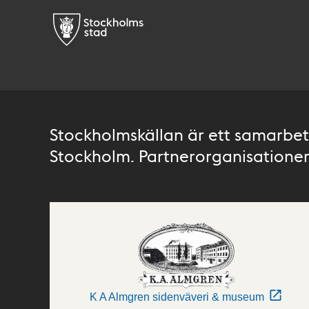
Stockholmskällan är ett samarbete
Stockholm. Partnerorganisationer 
K A Almgren sidenväveri & museum