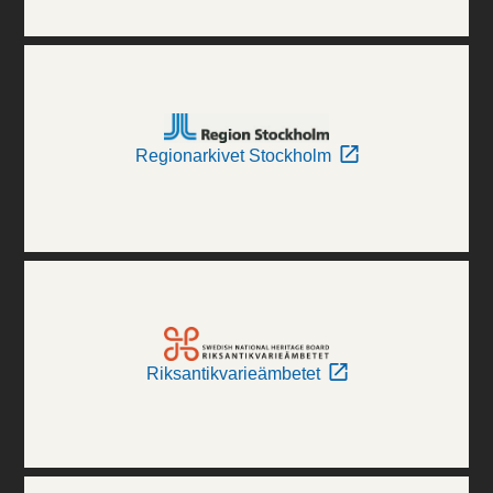
Regionarkivet Stockholm
Riksantikvarieämbetet