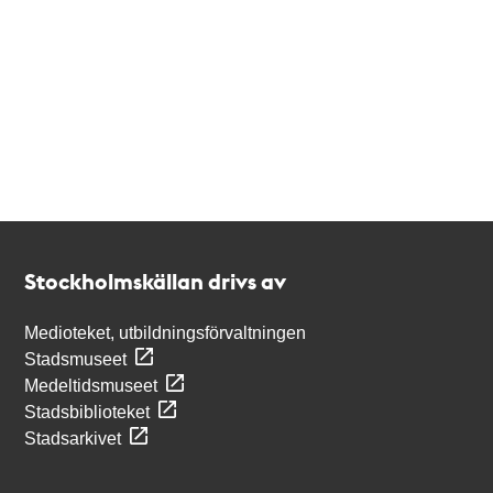
Kontakt
Stockholmskällan
Stockholmskällan drivs av
Medioteket, utbildningsförvaltningen
Stadsmuseet
Medeltidsmuseet
Stadsbiblioteket
Stadsarkivet