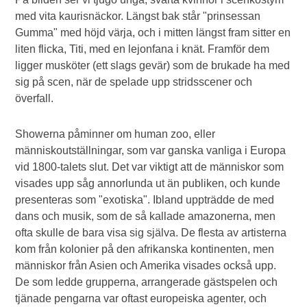
med vita kaurisnäckor. Längst bak står "prinsessan
Gumma" med höjd värja, och i mitten längst fram sitter en
liten flicka, Titi, med en lejonfana i knät. Framför dem
ligger musköter (ett slags gevär) som de brukade ha med
sig på scen, när de spelade upp stridsscener och
överfall.
Showerna påminner om human zoo, eller
människoutställningar, som var ganska vanliga i Europa
vid 1800-talets slut. Det var viktigt att de människor som
visades upp såg annorlunda ut än publiken, och kunde
presenteras som "exotiska". Ibland uppträdde de med
dans och musik, som de så kallade amazonerna, men
ofta skulle de bara visa sig själva. De flesta av artisterna
kom från kolonier på den afrikanska kontinenten, men
människor från Asien och Amerika visades också upp.
De som ledde grupperna, arrangerade gästspelen och
tjänade pengarna var oftast europeiska agenter, och