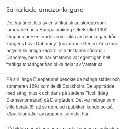
Så kallade amazonkrigare
Det här är ett foto av en afrikansk artistgrupp som
turnerade i hela Europa omkring sekelskiftet 1900.
Gruppen presenterades som "äkta amazonkrigare från
kungens hov i Dahomey" (nuvarande Benin). Amazoner
betyder kvinnliga krigare, och det fanns sådana i
Dahomey, men de här artisterna var egentligen helt
fredliga tonåringar från olika delar av Västafrika.
På sin långa Europaturné besökte de många städer och
sommaren 1891 kom de till Stockholm. De uppträdde
med sång, musik och dans på stadens Tivoli (idag
Skansenområdet) på Djurgården. Det var många som
ville betala för att se dem, och publiken kunde också
köpa fotografier av gruppen, som det här.
På bilden ser vi tjugo unga, svarta kvinnor i scenkostym