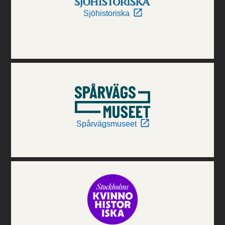
Sjöhistoriska
Spårvägsmuseet