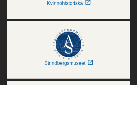
Kvinnohistoriska
Strindbergsmuseet
Thielska Galleriet