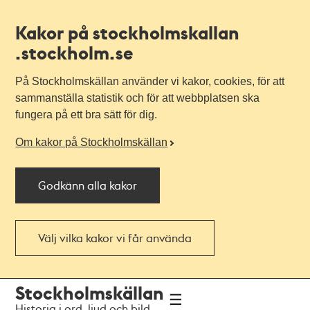
Kakor på stockholmskallan
.stockholm.se
På Stockholmskällan använder vi kakor, cookies, för att
sammanställa statistik och för att webbplatsen ska
fungera på ett bra sätt för dig.
Om kakor på Stockholmskällan
Godkänn alla kakor
Välj vilka kakor vi får använda
Till
Till
Stockholmskällan
navigationen
huvudinnehållet
Historia i ord, ljud och bild