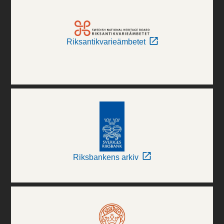
Riksantikvarieämbetet
Riksbankens arkiv