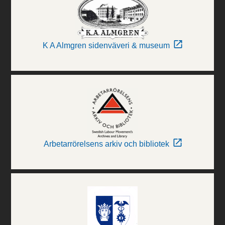
K A Almgren sidenväveri & museum
Arbetarrörelsens arkiv och bibliotek