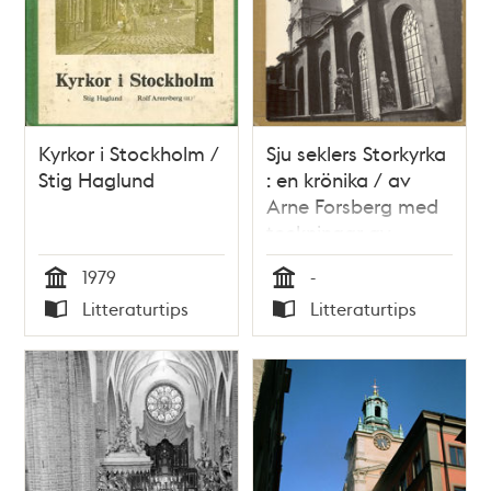
Kyrkor i Stockholm /
Sju seklers Storkyrka
Stig Haglund
: en krönika / av
Arne Forsberg med
teckningar av
Ingela Bååth
1979
-
Tid
Tid
Litteraturtips
Litteraturtips
Typ
Typ