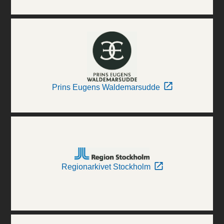
Prins Eugens Waldemarsudde
Regionarkivet Stockholm