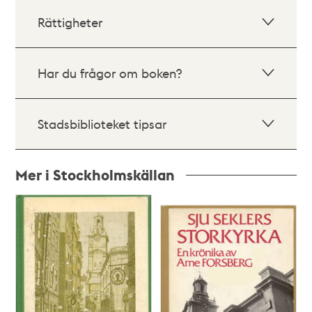
Rättigheter
Har du frågor om boken?
Stadsbiblioteket tipsar
Mer i Stockholmskällan
Relaterade
poster
och
teman