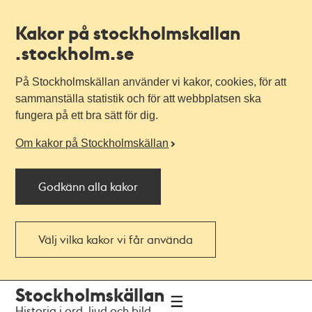
Kakor på stockholmskallan
.stockholm.se
På Stockholmskällan använder vi kakor, cookies, för att
sammanställa statistik och för att webbplatsen ska
fungera på ett bra sätt för dig.
Om kakor på Stockholmskällan
Godkänn alla kakor
Välj vilka kakor vi får använda
Till
Till
Stockholmskällan
navigationen
huvudinnehållet
Historia i ord, ljud och bild