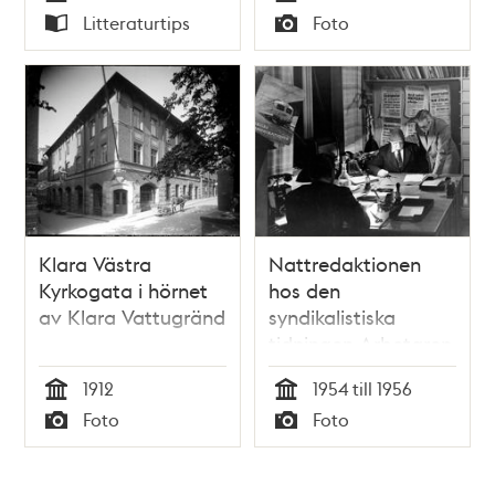
Tid
Tid
Litteraturtips
Foto
Typ
Typ
Klara Västra
Nattredaktionen
Kyrkogata i hörnet
hos den
av Klara Vattugränd
syndikalistiska
tidningen Arbetaren
i Klara Folkets Hus.
1912
1954 till 1956
Klara Västra
Tid
Tid
Foto
Foto
Kyrkogata 17, kv.
Typ
Typ
Kajan. Nu kv.
Orgelpipan