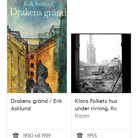
Relaterade
poster
och
teman
Drakens gränd / Erik
Klara Folkets hus
Asklund
under rivning. Kv.
Kajan
1930 till 1939
1955