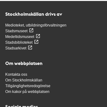
Kontakt
Stockholmskällan
Stockholmskällan drivs av
Medioteket, utbildningsförvaltningen
Stadsmuseet
Medeltidsmuseet
Stadsbiblioteket
Stadsarkivet
Om webbplatsen
Kontakta oss
Om Stockholmskällan
Tillgänglighetsredogörelse
Om kakor på webbplatsen
Sociala medier