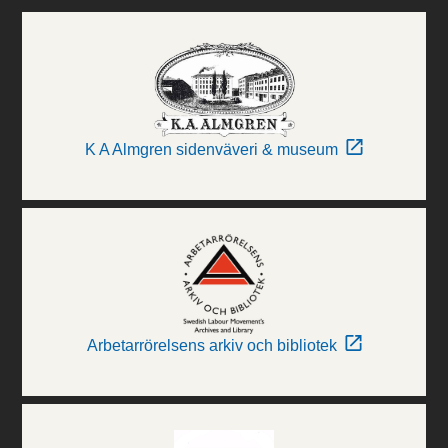
K A Almgren sidenväveri & museum
Arbetarrörelsens arkiv och bibliotek