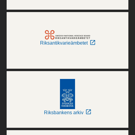
Riksantikvarieämbetet
Riksbankens arkiv