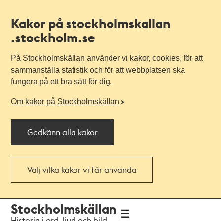
Kakor på stockholmskallan
.stockholm.se
På Stockholmskällan använder vi kakor, cookies, för att
sammanställa statistik och för att webbplatsen ska
fungera på ett bra sätt för dig.
Om kakor på Stockholmskällan
Godkänn alla kakor
Välj vilka kakor vi får använda
Till
Till
Stockholmskällan
navigationen
huvudinnehållet
Historia i ord, ljud och bild