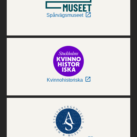
Spårvägsmuseet
Kvinnohistoriska