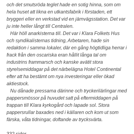
och det smutsröda teglet hade en sotig hinna, som om
hela huset att likna en utkantsfabrik i förstaden, ett
bryggeri eller en verkstad vid en järnvägsstation. Det var
ju inte heller långt till Centralen.
Här höll anarkisterna till. Det var i Klara Folkets Hus
och syndikalisternas tidning, Arbetaren, hade sin
redaktion i samma lokaler, där en gång högtidliga herrar i
frack från den oscariska eran hållit långa tal om
industrins frammarsch och kanske avätit stora
styrelsemiddagar på det närbelägna Hotel Continental
efter att ha bestämt om nya investeringar eller ökad
aktiestock.
Nu dånade pressarna därinne och tryckerilärlingar med
pappersmössor på huvudet satt på eftermiddagen på
trappan till Klara kyrkogård och lapade sol. Stora
pappersrullar baxades ned i källaren och kom ut som
färska, våta tidningar, doftande av trycksvärta.
332 sidor.