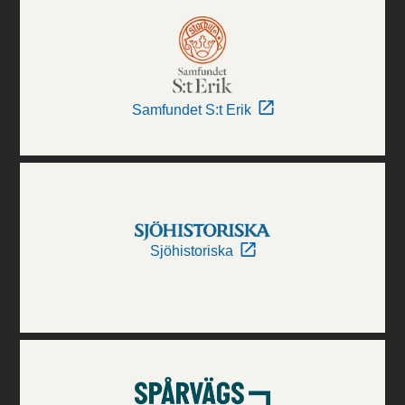
Samfundet S:t Erik
Sjöhistoriska