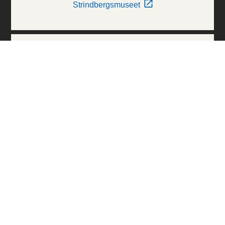
Strindbergsmuseet
Thielska Galleriet
Världskulturmuseerna