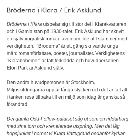
Bröderna i Klara / Erik Asklund
Bröderna i Klara
utspelar sig till stor del i Klarakvarteren
och i Gamla stan på 1930-talet. Erik Asklund har skrivit
en självbiografisk roman, även om inte allt stämmer med
verkligheten. ”Bröderna” är ett gäng skrivande unga
män: romanförfattare, poeter, journalister. Verklighetens
”Klarabohemer” är lätt förklädda och huvudpersonen
Elon Park är Asklund själv.
Den andra huvudpersonen är Stockholm.
Miljöskildringarna upptar långa stycken och det är lätt att
i tanken resa tillbaka till en miljö som idag är ganska så
förändrad:
Det gamla Odd-Fellow-palatset såg ut som en riddarborg
med sina torn och krenelerade utsprång. Men det låg
hopsjunket i hörnet vi Klara Vattugränd nedanför kyrkan