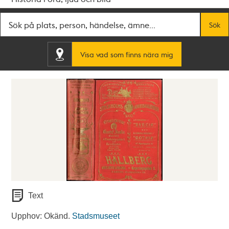
Fritextsök
Sök
Visa vad som finns nära mig
Text
Upphov: Okänd.
Stadsmuseet