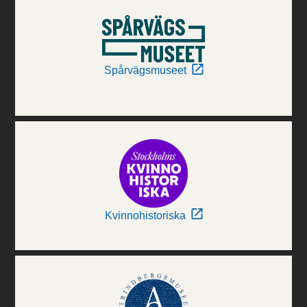
Spårvägsmuseet
Kvinnohistoriska