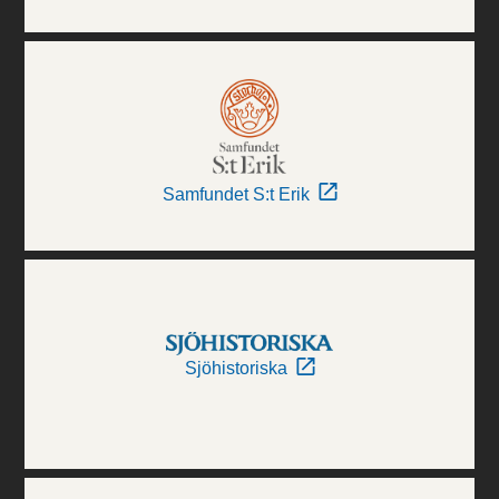
Samfundet S:t Erik
Sjöhistoriska