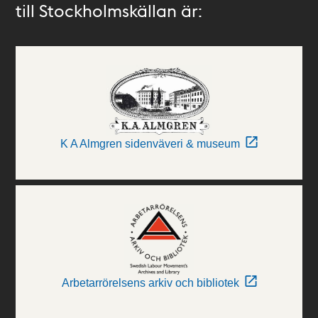
till Stockholmskällan är:
K A Almgren sidenväveri & museum
Arbetarrörelsens arkiv och bibliotek