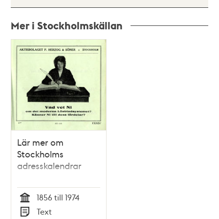
Mer i Stockholmskällan
Relaterade
poster
och
teman
Lär mer om
Stockholms
adresskalendrar
1856 till 1974
Tid
Text