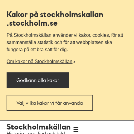
Kakor på stockholmskallan
.stockholm.se
På Stockholmskällan använder vi kakor, cookies, för att
sammanställa statistik och för att webbplatsen ska
fungera på ett bra sätt för dig.
Om kakor på Stockholmskällan
Godkänn alla kakor
Välj vilka kakor vi får använda
Till
Till
Stockholmskällan
navigationen
huvudinnehållet
Historia i ord, ljud och bild