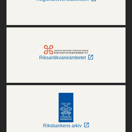
Riksantikvarieämbetet
Riksbankens arkiv