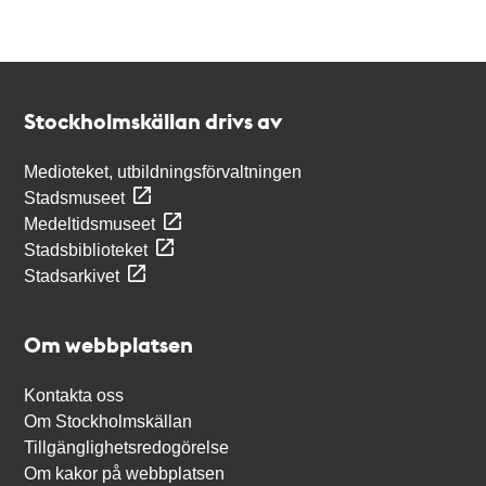
Kontakt
Stockholmskällan
Stockholmskällan drivs av
Medioteket, utbildningsförvaltningen
Stadsmuseet
Medeltidsmuseet
Stadsbiblioteket
Stadsarkivet
Om webbplatsen
Kontakta oss
Om Stockholmskällan
Tillgänglighetsredogörelse
Om kakor på webbplatsen