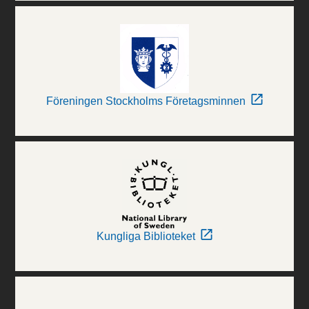
Föreningen Stockholms Företagsminnen
Kungliga Biblioteket