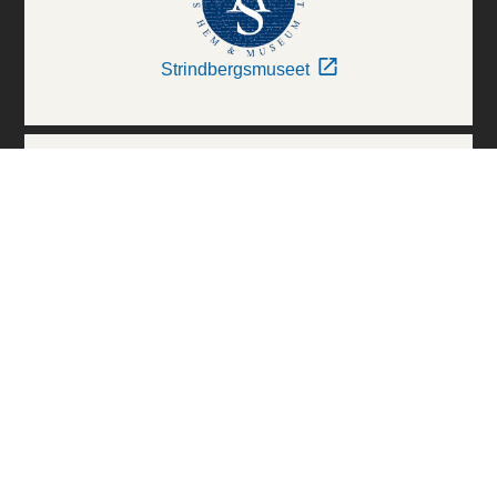
Strindbergsmuseet
Thielska Galleriet
Världskulturmuseerna