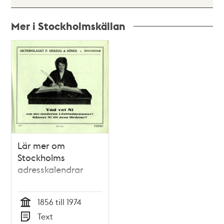
Mer i Stockholmskällan
Relaterade
poster
och
teman
Lär mer om
Stockholms
adresskalendrar
1856 till 1974
Tid
Text