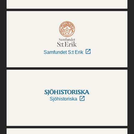
Samfundet S:t Erik
Sjöhistoriska