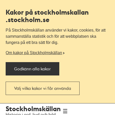
Kakor på stockholmskallan
.stockholm.se
På Stockholmskällan använder vi kakor, cookies, för att
sammanställa statistik och för att webbplatsen ska
fungera på ett bra sätt för dig.
Om kakor på Stockholmskällan
Godkänn alla kakor
Välj vilka kakor vi får använda
Till
Till
Stockholmskällan
navigationen
huvudinnehållet
Historia i ord, ljud och bild