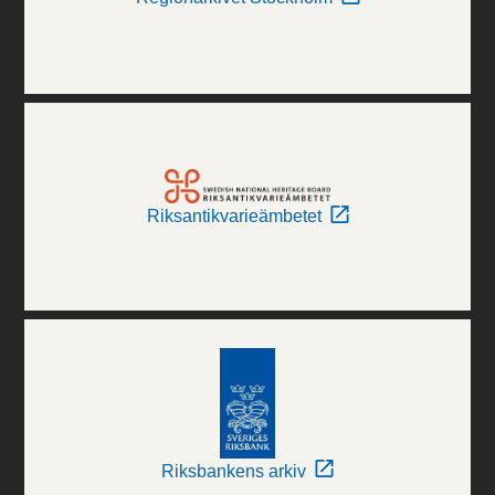
Riksantikvarieämbetet
Riksbankens arkiv