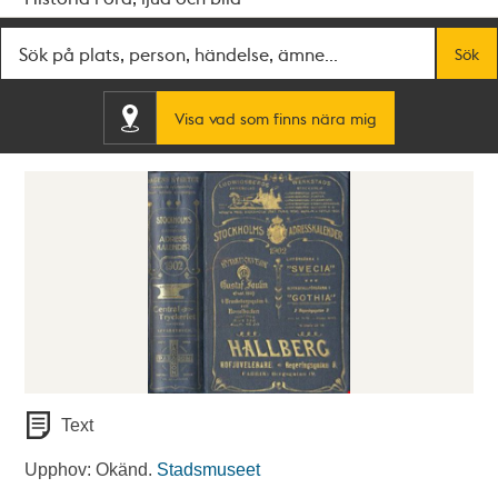
Fritextsök
Sök
Visa vad som finns nära mig
Text
Upphov: Okänd.
Stadsmuseet