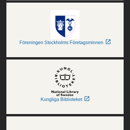
Föreningen Stockholms Företagsminnen
Kungliga Biblioteket