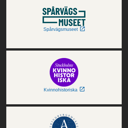
Spårvägsmuseet
Kvinnohistoriska