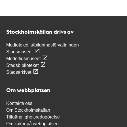
Kontakt
Stockholmskällan
Stockholmskällan drivs av
Medioteket, utbildningsförvaltningen
Stadsmuseet
Medeltidsmuseet
Stadsbiblioteket
Stadsarkivet
Om webbplatsen
Kontakta oss
Om Stockholmskällan
Tillgänglighetsredogörelse
Om kakor på webbplatsen