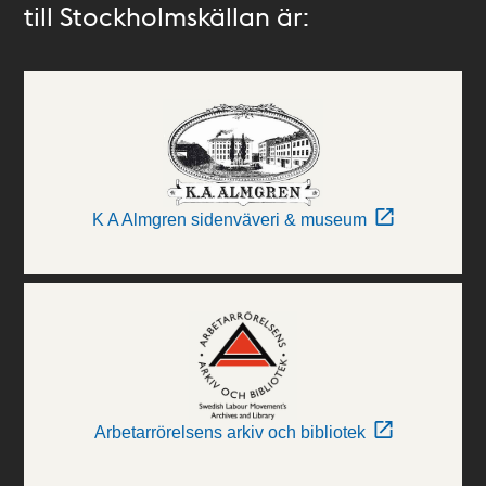
till Stockholmskällan är:
K A Almgren sidenväveri & museum
Arbetarrörelsens arkiv och bibliotek