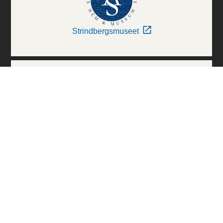
Strindbergsmuseet
Thielska Galleriet
Världskulturmuseerna