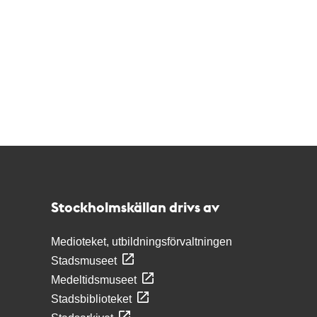
Kontakt
Stockholmskällan
Stockholmskällan drivs av
Medioteket, utbildningsförvaltningen
Stadsmuseet
Medeltidsmuseet
Stadsbiblioteket