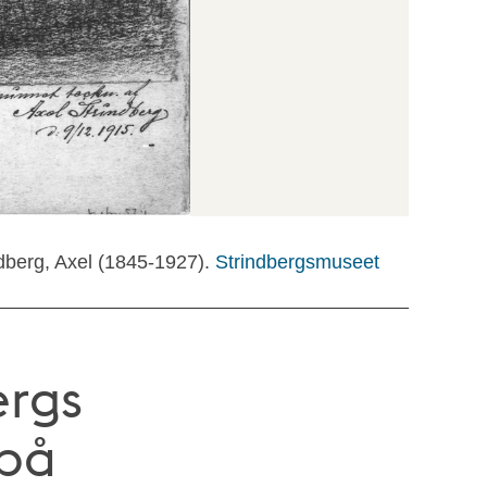
dberg, Axel (1845-1927).
Strindbergsmuseet
ergs
på