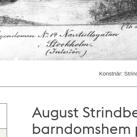
Konstnär: Strin
August Strindb
barndomshem 