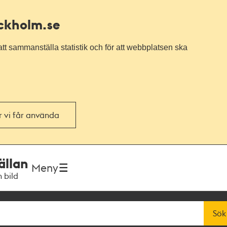
ockholm.se
tt sammanställa statistik och för att webbplatsen ska
or vi får använda
ällan
Meny
h bild
Sök