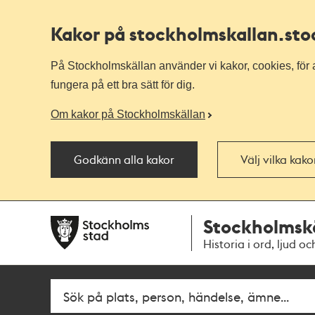
Kakor på stockholmskallan
.st
På Stockholmskällan använder vi kakor, cookies, för a
fungera på ett bra sätt för dig.
Om kakor på Stockholmskällan
Godkänn alla kakor
Välj vilka kak
Till
Till
Stockholmsk
navigationen
huvudinnehållet
Historia i ord, ljud oc
Fritextsök