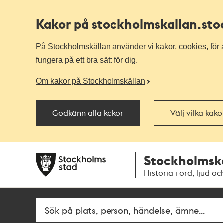
Kakor på stockholmskallan
.st
På Stockholmskällan använder vi kakor, cookies, för a
fungera på ett bra sätt för dig.
Om kakor på Stockholmskällan
Godkänn alla kakor
Välj vilka kak
Till
Till
Stockholmsk
navigationen
huvudinnehållet
Historia i ord, ljud oc
Fritextsök