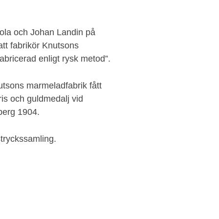
ola och Johan Landin på
att fabrikör Knutsons
abricerad enligt rysk metod”.
tsons marmeladfabrik fått
ris och guldmedalj vid
rberg 1904.
gstryckssamling.