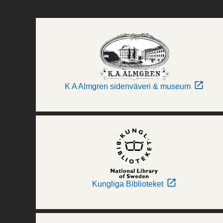
K A Almgren sidenväveri & museum
Kungliga Biblioteket