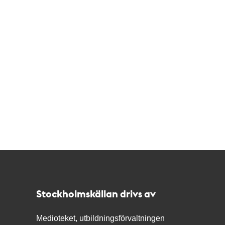
Kontakt
Stockholmskällan
Stockholmskällan drivs av
Medioteket, utbildningsförvaltningen