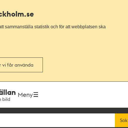
ockholm.se
tt sammanställa statistik och för att webbplatsen ska
or vi får använda
ällan
Meny
h bild
Sök