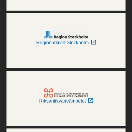
Regionarkivet Stockholm
Riksantikvarieämbetet