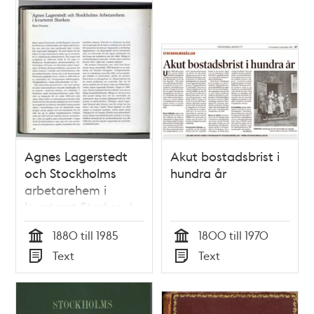
Relaterade
poster
och
teman
Agnes Lagerstedt
Akut bostadsbrist i
och Stockholms
hundra år
arbetarehem i
kvarteret Storken /
Mats Persson
1880 till 1985
1800 till 1970
Tid
Tid
Text
Text
Typ
Typ