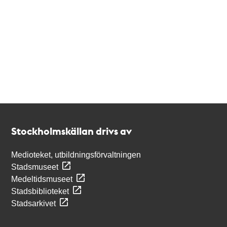
Kontakt
Stockholmskällan
Stockholmskällan drivs av
Medioteket, utbildningsförvaltningen
Stadsmuseet
Medeltidsmuseet
Stadsbiblioteket
Stadsarkivet