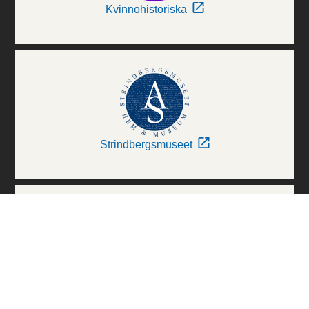
Kvinnohistoriska
Strindbergsmuseet
Thielska Galleriet