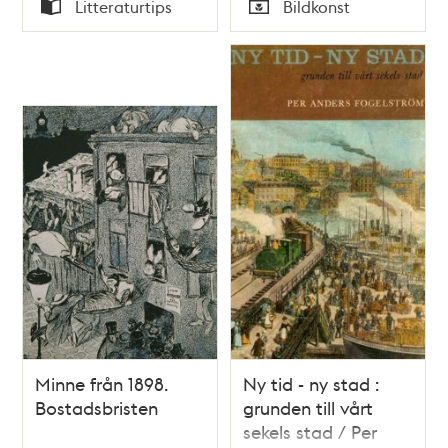
Tid
Tid
Litteraturtips
Bildkonst
Typ
Typ
Minne från 1898.
Ny tid - ny stad :
Bostadsbristen
grunden till vårt
sekels stad / Per