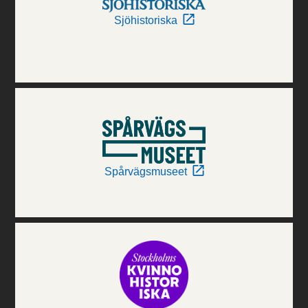
Sjöhistoriska
Spårvägsmuseet