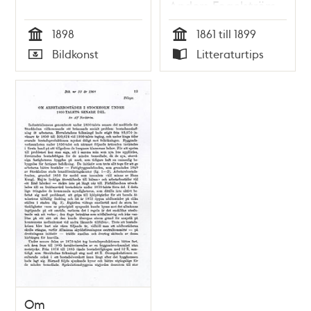
Anders Fogelström
1898
1861 till 1899
Tid
Tid
Bildkonst
Litteraturtips
Typ
Typ
Om