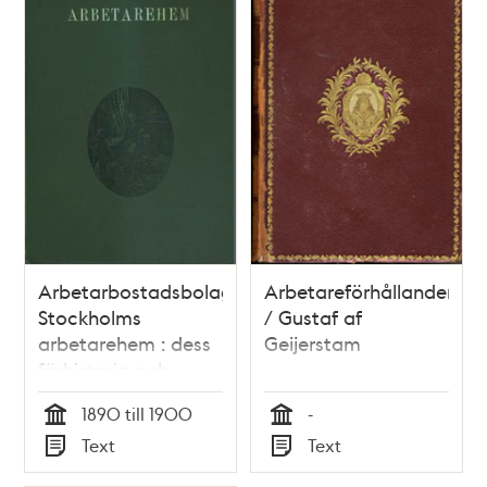
Arbetarbostadsbolaget
Arbetareförhållanden
Stockholms
/ Gustaf af
arbetarehem : dess
Geijerstam
förhistoria och
utveckling / av
1890 till 1900
-
Agnes Lagerstedt
Tid
Tid
Text
Text
Typ
Typ