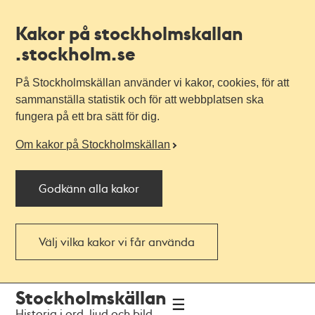
Kakor på stockholmskallan
.stockholm.se
På Stockholmskällan använder vi kakor, cookies, för att
sammanställa statistik och för att webbplatsen ska
fungera på ett bra sätt för dig.
Om kakor på Stockholmskällan
Godkänn alla kakor
Välj vilka kakor vi får använda
Till
Till
Stockholmskällan
navigationen
huvudinnehållet
Historia i ord, ljud och bild