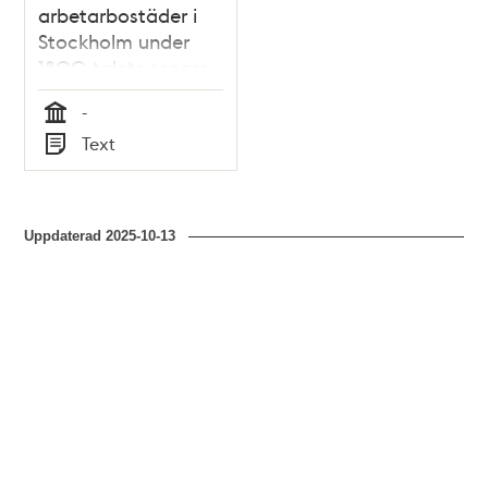
arbetarbostäder i
Stockholm under
1800-talets senare
del / Alf Nordström
-
Tid
Text
Typ
Uppdaterad
2025-10-13