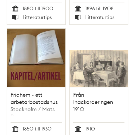
Perlinge
1880 till 1900
1896 till 1908
Tid
Tid
Litteraturtips
Litteraturtips
Typ
Typ
Fridhem - ett
Från
arbetarbostadshus i
inackorderingen
Stockholm / Mats
1910
Persson
1850 till 1930
1910