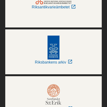
Riksantikvarieämbetet
Riksbankens arkiv