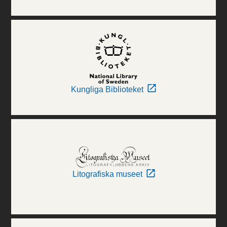
Kungliga Biblioteket
Litografiska museet