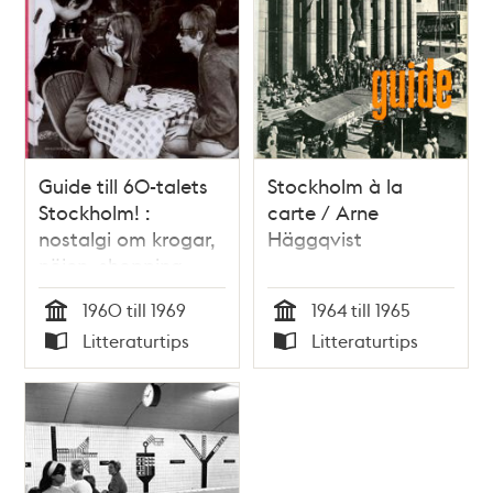
Guide till 60-talets
Stockholm à la
Stockholm! :
carte / Arne
nostalgi om krogar,
Häggqvist
nöjen, shopping,
händelser och
1960 till 1969
1964 till 1965
människor för inte
Tid
Tid
Litteraturtips
Litteraturtips
så länge sen /
Typ
Typ
Anders Post, Anders
Gunér