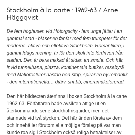
Stockholm à la carte : 1962-63 / Arne
Häggqvist
De fem höghusen vid Hötorgscity - fem unga jättar i en
gammal stad - blåser en fanfar med fem trumpeter för det
moderna, aktiva och effektiva Stockholm. Romantiken, i
gammaldags mening, är för den skull inte fördriven från
staden. Den är bara makad åt sidan en smula. Och här,
invid tunnelbana, piazza, kontinentala butiker, resebyrå
med Mallorcaturer nästan non-stop, spirar en ny romantik
- den internationella… djärv, snabb, cineramakolorerad.
Den här bildtexten återfinns i boken Stockholm à la carte
1962-63. Författaren hade avsikten att ge ut en
återkommande serie stockholmsguider, men det
stannade vid två stycken. Det här är den första av dem
och innehåller förutom alla möjliga förslag på var man
kunde roa sig i Stockholm också roliga betraktelser av