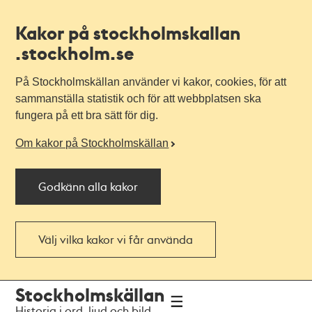
Kakor på stockholmskallan
.stockholm.se
På Stockholmskällan använder vi kakor, cookies, för att
sammanställa statistik och för att webbplatsen ska
fungera på ett bra sätt för dig.
Om kakor på Stockholmskällan
Godkänn alla kakor
Välj vilka kakor vi får använda
Till
Till
Stockholmskällan
navigationen
huvudinnehållet
Historia i ord, ljud och bild