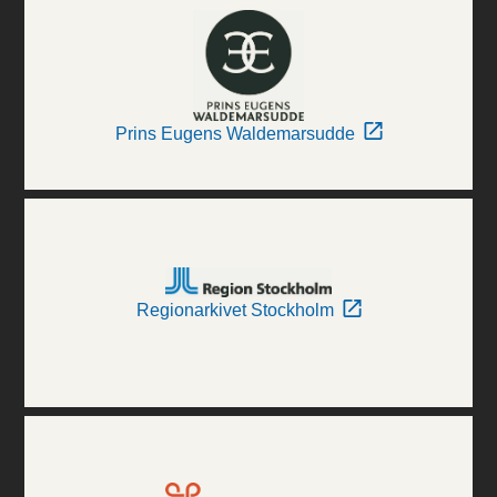
Prins Eugens Waldemarsudde
Regionarkivet Stockholm