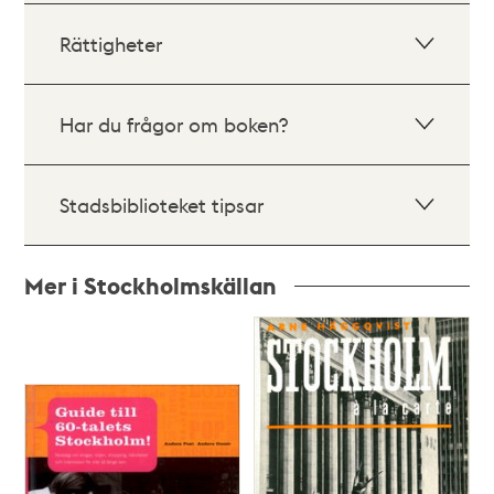
Rättigheter
Har du frågor om boken?
Stadsbiblioteket tipsar
Mer i Stockholmskällan
Relaterade
poster
och
teman