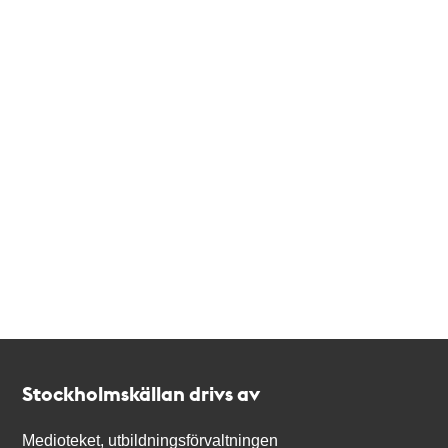
Kontakt
Stockholmskällan
Stockholmskällan drivs av
Medioteket, utbildningsförvaltningen