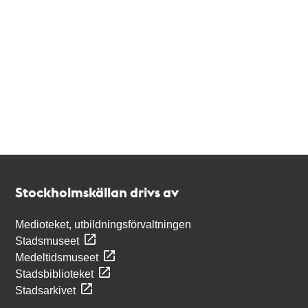
Kontakt
Stockholmskällan
Stockholmskällan drivs av
Medioteket, utbildningsförvaltningen
Stadsmuseet
Medeltidsmuseet
Stadsbiblioteket
Stadsarkivet