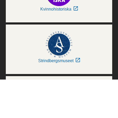
Kvinnohistoriska
Strindbergsmuseet
Thielska Galleriet