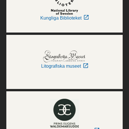
Kungliga Biblioteket
Litografiska museet