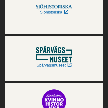
Sjöhistoriska
Spårvägsmuseet