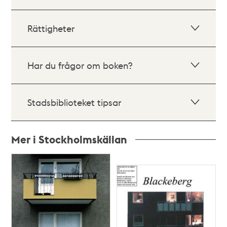
Rättigheter
Har du frågor om boken?
Stadsbiblioteket tipsar
Mer i Stockholmskällan
Relaterade
poster
och
teman