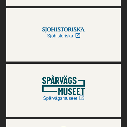
Sjöhistoriska
Spårvägsmuseet