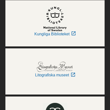
Kungliga Biblioteket
Litografiska museet