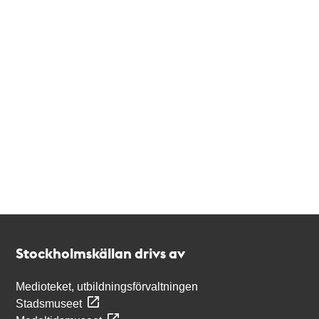
Kontakt
Stockholmskällan
Stockholmskällan drivs av
Medioteket, utbildningsförvaltningen
Stadsmuseet