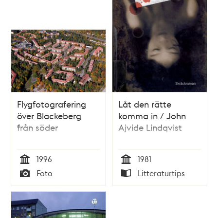
Flygfotografering
Låt den rätte
över Blackeberg
komma in / John
från söder
Ajvide Lindqvist
1996
1981
Tid
Tid
Foto
Litteraturtips
Typ
Typ