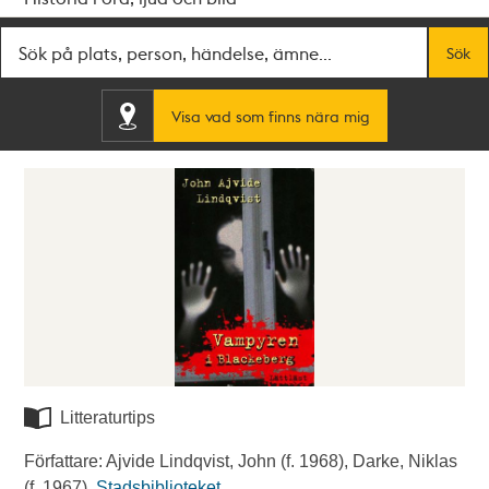
Fritextsök
Sök
Visa vad som finns nära mig
Litteraturtips
Författare: Ajvide Lindqvist, John (f. 1968), Darke, Niklas
(f. 1967).
Stadsbiblioteket