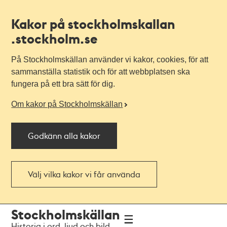
Kakor på stockholmskallan
.stockholm.se
På Stockholmskällan använder vi kakor, cookies, för att
sammanställa statistik och för att webbplatsen ska
fungera på ett bra sätt för dig.
Om kakor på Stockholmskällan
Godkänn alla kakor
Välj vilka kakor vi får använda
Till
Till
Stockholmskällan
navigationen
huvudinnehållet
Historia i ord, ljud och bild