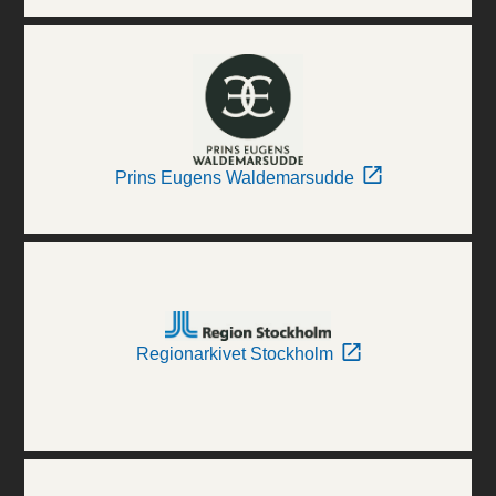
Prins Eugens Waldemarsudde
Regionarkivet Stockholm