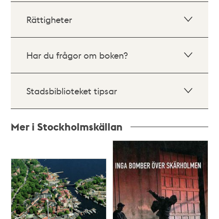
Rättigheter
Har du frågor om boken?
Stadsbiblioteket tipsar
Mer i Stockholmskällan
Relaterade
poster
och
teman