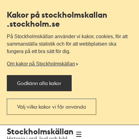
Kakor på stockholmskallan
.stockholm.se
På Stockholmskällan använder vi kakor, cookies, för att
sammanställa statistik och för att webbplatsen ska
fungera på ett bra sätt för dig.
Om kakor på Stockholmskällan
Godkänn alla kakor
Välj vilka kakor vi får använda
Till
Till
Stockholmskällan
navigationen
huvudinnehållet
Historia i ord, ljud och bild