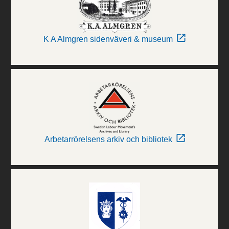
K A Almgren sidenväveri & museum
Arbetarrörelsens arkiv och bibliotek