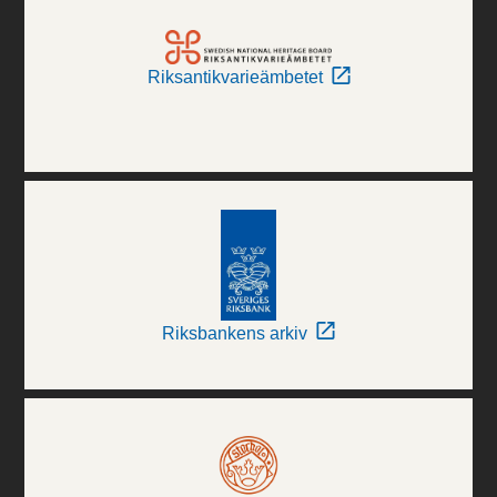
Riksantikvarieämbetet
Riksbankens arkiv