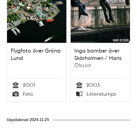
Flygfoto över Gröna
Inga bomber över
Lund
Skärholmen / Hans
Olsson
2001
2003
Tid
Tid
Foto
Litteraturtips
Typ
Typ
Uppdaterad
2024-11-25