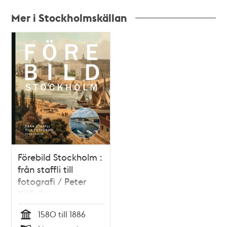
Mer i Stockholmskällan
Relaterade
poster
och
teman
Förebild Stockholm :
från staffli till
fotografi / Peter
Källviks
1580 till 1886
Tid