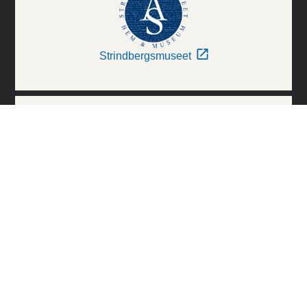
Strindbergsmuseet
Thielska Galleriet
Världskulturmuseerna