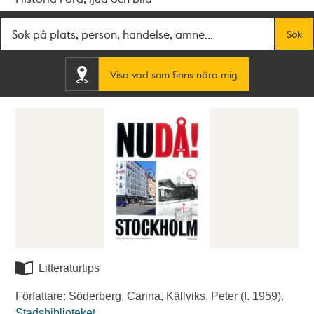
Fritextsök
Sök
Visa vad som finns nära mig
Litteraturtips
Författare: Söderberg, Carina, Källviks, Peter (f. 1959).
Stadsbiblioteket