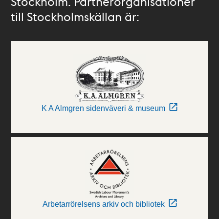
Stockholm. Partnerorganisationer
till Stockholmskällan är:
K A Almgren sidenväveri & museum
Arbetarrörelsens arkiv och bibliotek