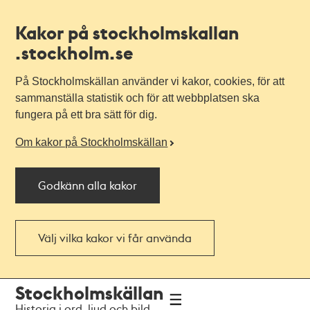
Kakor på stockholmskallan
.stockholm.se
På Stockholmskällan använder vi kakor, cookies, för att
sammanställa statistik och för att webbplatsen ska
fungera på ett bra sätt för dig.
Om kakor på Stockholmskällan
Godkänn alla kakor
Välj vilka kakor vi får använda
Till
Till
Stockholmskällan
navigationen
huvudinnehållet
Historia i ord, ljud och bild