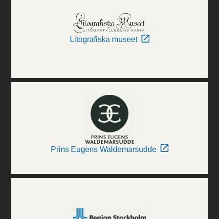
Litografiska museet
Prins Eugens Waldemarsudde