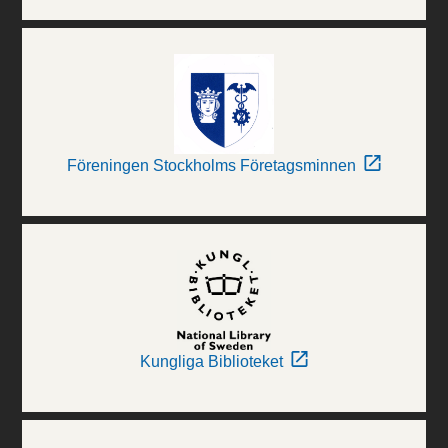
Föreningen Stockholms Företagsminnen
Kungliga Biblioteket