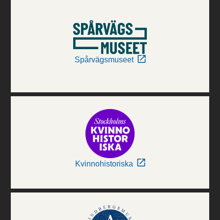
Spårvägsmuseet
Kvinnohistoriska