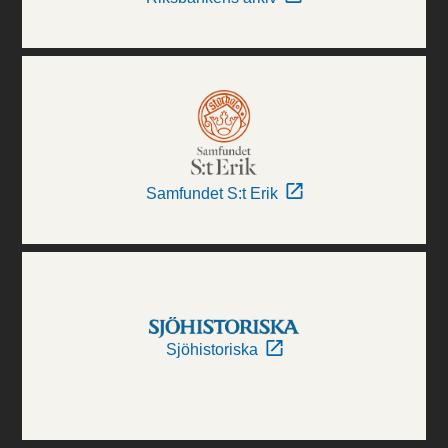
Samfundet S:t Erik
Sjöhistoriska