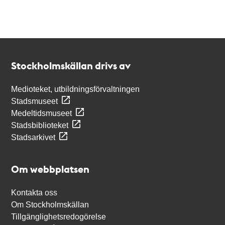
Kontakt
Stockholmskällan
Stockholmskällan drivs av
Medioteket, utbildningsförvaltningen
Stadsmuseet
Medeltidsmuseet
Stadsbiblioteket
Stadsarkivet
Om webbplatsen
Kontakta oss
Om Stockholmskällan
Tillgänglighetsredogörelse