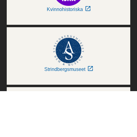
Kvinnohistoriska
Strindbergsmuseet
Thielska Galleriet