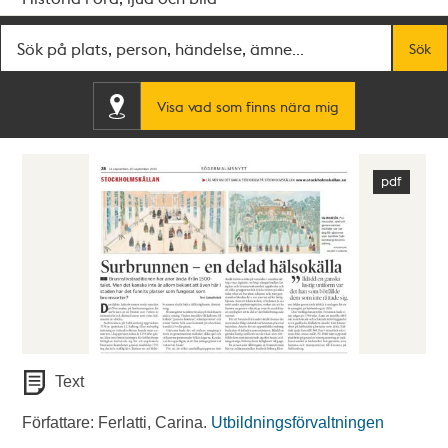
Fritextsök
Sök
Visa vad som finns nära mig
Text
Författare: Ferlatti, Carina.
Utbildningsförvaltningen