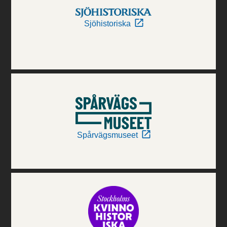
Sjöhistoriska
Spårvägsmuseet