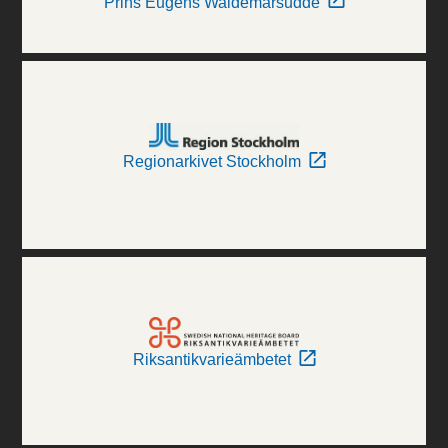
Prins Eugens Waldemarsudde
Regionarkivet Stockholm
Riksantikvarieämbetet