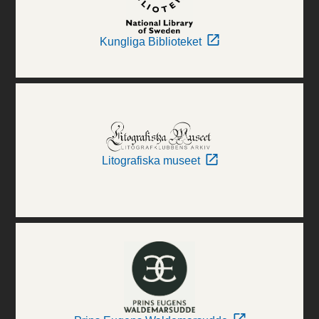
Kungliga Biblioteket
Litografiska museet