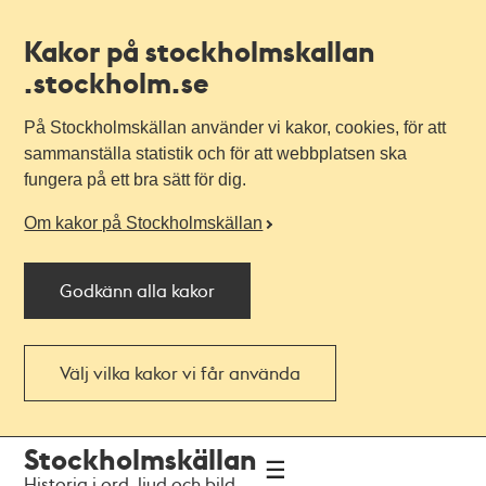
Kakor på stockholmskallan
.stockholm.se
På Stockholmskällan använder vi kakor, cookies, för att
sammanställa statistik och för att webbplatsen ska
fungera på ett bra sätt för dig.
Om kakor på Stockholmskällan
Godkänn alla kakor
Välj vilka kakor vi får använda
Till
Till
Stockholmskällan
navigationen
huvudinnehållet
Historia i ord, ljud och bild