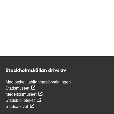
Kontakt
Stockholmskällan
Stockholmskällan drivs av
Medioteket, utbildningsförvaltningen
Stadsmuseet
Medeltidsmuseet
Stadsbiblioteket
Stadsarkivet