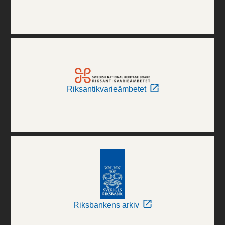
Riksantikvarieämbetet
Riksbankens arkiv