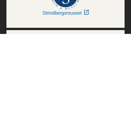
Strindbergsmuseet
Thielska Galleriet
Världskulturmuseerna