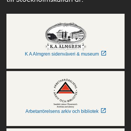
K A Almgren sidenväveri & museum
Arbetarrörelsens arkiv och bibliotek