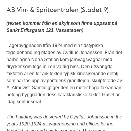
AB Vin- & Spritcentralen (Städet 9)
(texten kommer från en skylt som finns uppsatt på
Sankt Eriksgatan 121, Vasastaden)
Lagerbyggnaden från 1924 med sin tidstypiska
tegelbehandling ritades av Cyrillus Johansson. Från det
närbelägna Norra Station kom järnvägsvagnar med
drycker som togs in i en väldig hiss. Den utsvängda
takfoten är en för arkitekten typisk kinesiserande detalj
som här tas upp av portalens granitlejon, skulpterade av
A. Almqvist. Samtidigt ger den en meter höga takrännan i
betong byggnaden dess karaktäristiska takfot. Huset är
idag kontoriserat.
The building was designed by Cyrillus Johansson in the
years 1920-1924 as warehousing and offices for the
Swedish wine and spirits monopoly. The curved