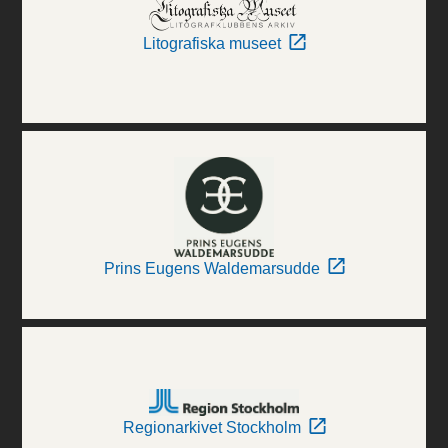
Litografiska museet
Prins Eugens Waldemarsudde
Regionarkivet Stockholm