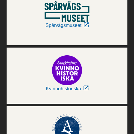
Spårvägsmuseet
Kvinnohistoriska