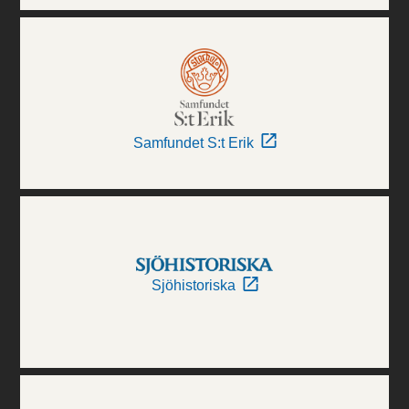
Samfundet S:t Erik
Sjöhistoriska