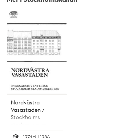
Relaterade
poster
och
teman
Nordvästra
Vasastaden /
Stockholms
stadsmuseum
1974 till 1988