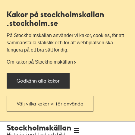
Kakor på stockholmskallan
.stockholm.se
På Stockholmskällan använder vi kakor, cookies, för att
sammanställa statistik och för att webbplatsen ska
fungera på ett bra sätt för dig.
Om kakor på Stockholmskällan
Godkänn alla kakor
Välj vilka kakor vi får använda
Till
Till
Stockholmskällan
navigationen
huvudinnehållet
Historia i ord, ljud och bild