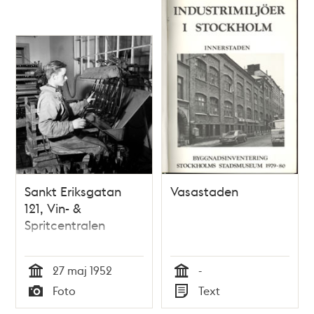
Sankt Eriksgatan
Vasastaden
121, Vin- &
Spritcentralen
27 maj 1952
-
Tid
Tid
Foto
Text
Typ
Typ