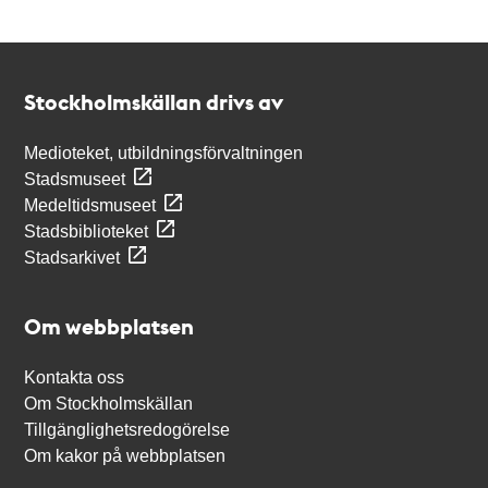
Kontakt
Stockholmskällan
Stockholmskällan drivs av
Medioteket, utbildningsförvaltningen
Stadsmuseet
Medeltidsmuseet
Stadsbiblioteket
Stadsarkivet
Om webbplatsen
Kontakta oss
Om Stockholmskällan
Tillgänglighetsredogörelse
Om kakor på webbplatsen