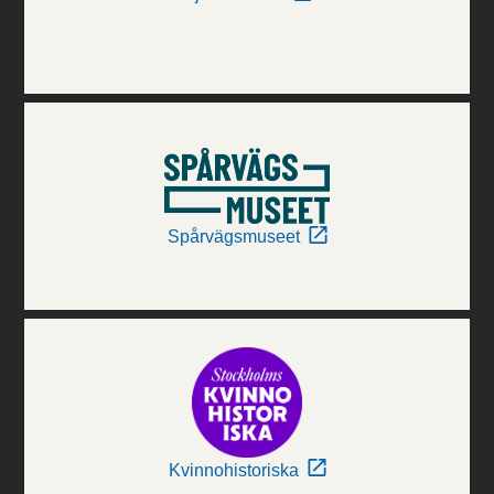
Spårvägsmuseet
Kvinnohistoriska