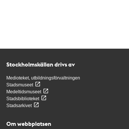
Kontakt
Stockholmskällan
Stockholmskällan drivs av
Medioteket, utbildningsförvaltningen
Stadsmuseet
Medeltidsmuseet
Stadsbiblioteket
Stadsarkivet
Om webbplatsen