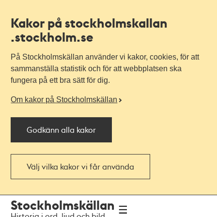
Kakor på stockholmskallan
.stockholm.se
På Stockholmskällan använder vi kakor, cookies, för att
sammanställa statistik och för att webbplatsen ska
fungera på ett bra sätt för dig.
Om kakor på Stockholmskällan
Godkänn alla kakor
Välj vilka kakor vi får använda
Till
Till
Stockholmskällan
navigationen
huvudinnehållet
Historia i ord, ljud och bild