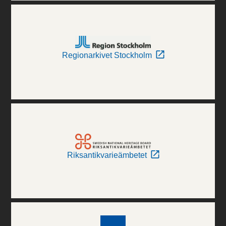
Regionarkivet Stockholm
Riksantikvarieämbetet