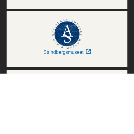
Strindbergsmuseet
Thielska Galleriet