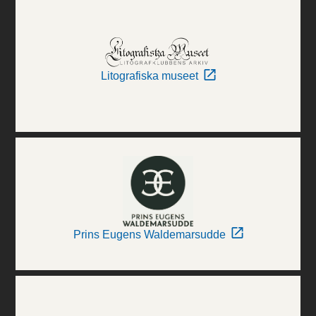
Litografiska museet
Prins Eugens Waldemarsudde