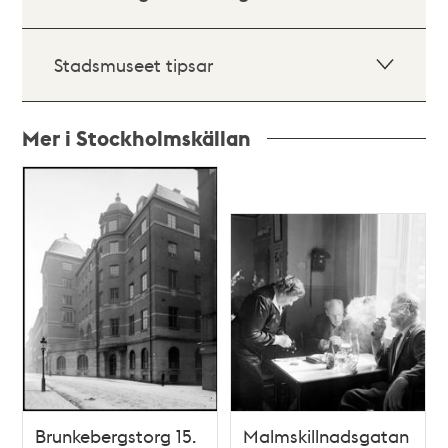
Stadsmuseet tipsar
Mer i Stockholmskällan
Relaterade
poster
och
teman
Brunkebergstorg 15.
Malmskillnadsgatan