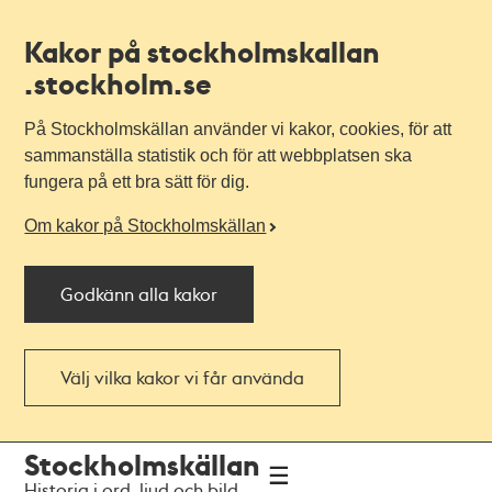
Kakor på stockholmskallan
.stockholm.se
På Stockholmskällan använder vi kakor, cookies, för att
sammanställa statistik och för att webbplatsen ska
fungera på ett bra sätt för dig.
Om kakor på Stockholmskällan
Godkänn alla kakor
Välj vilka kakor vi får använda
Till
Till
Stockholmskällan
navigationen
huvudinnehållet
Historia i ord, ljud och bild