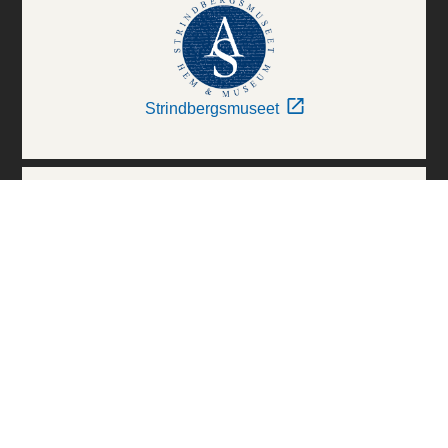
Strindbergsmuseet
Thielska Galleriet