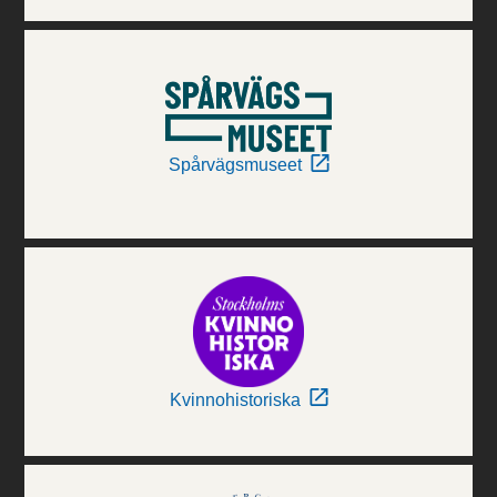
Spårvägsmuseet
Kvinnohistoriska