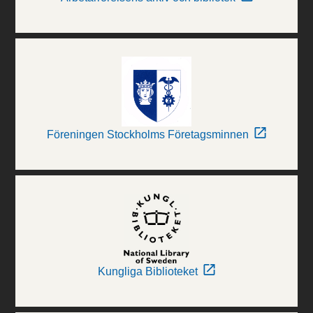
Föreningen Stockholms Företagsminnen
Kungliga Biblioteket