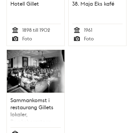
Hotell Gillet
38. Maja Eks kafé
1898 till 1902
1961
Tid
Tid
Foto
Foto
Typ
Typ
Sammankomst i
restaurang Gillets
lokaler,
Brunkebergstorg