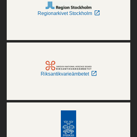
Regionarkivet Stockholm
Riksantikvarieämbetet