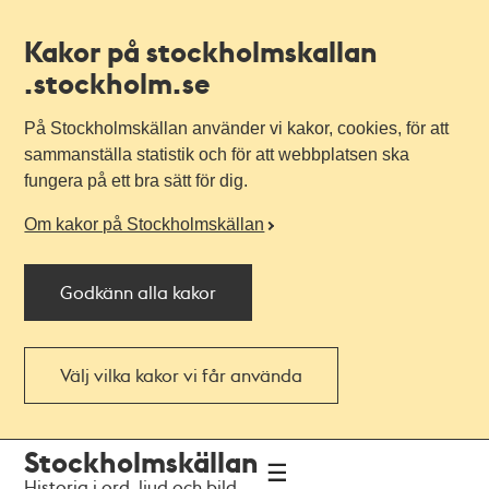
Kakor på stockholmskallan
.stockholm.se
På Stockholmskällan använder vi kakor, cookies, för att
sammanställa statistik och för att webbplatsen ska
fungera på ett bra sätt för dig.
Om kakor på Stockholmskällan
Godkänn alla kakor
Välj vilka kakor vi får använda
Till
Till
Stockholmskällan
navigationen
huvudinnehållet
Historia i ord, ljud och bild