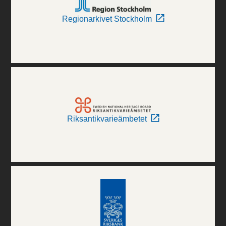
Regionarkivet Stockholm
Riksantikvarieämbetet