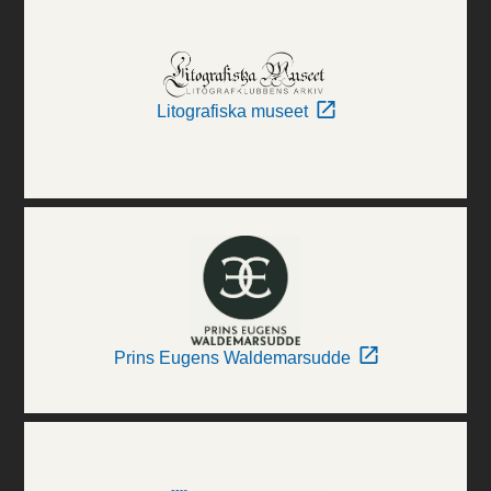
Litografiska museet
Prins Eugens Waldemarsudde