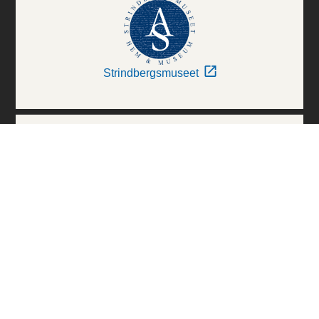
Strindbergsmuseet
Thielska Galleriet