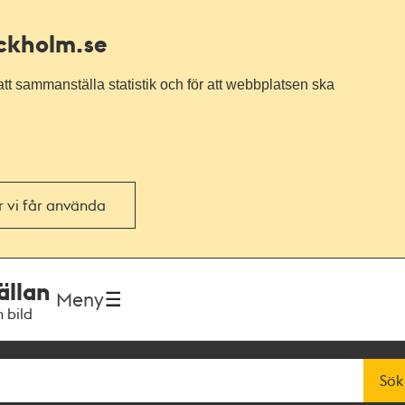
ockholm.se
tt sammanställa statistik och för att webbplatsen ska
or vi får använda
ällan
Meny
h bild
Sök