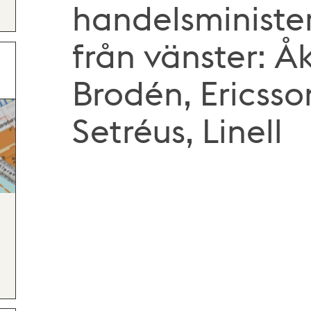
handelsminister
från vänster: Å
Brodén, Ericsso
Setréus, Linell