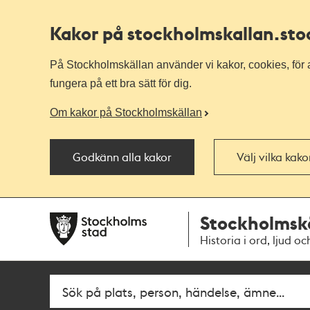
Kakor på stockholmskallan
.st
På Stockholmskällan använder vi kakor, cookies, för a
fungera på ett bra sätt för dig.
Om kakor på Stockholmskällan
Godkänn alla kakor
Välj vilka kak
Till
Till
Stockholmsk
navigationen
huvudinnehållet
Historia i ord, ljud oc
Fritextsök