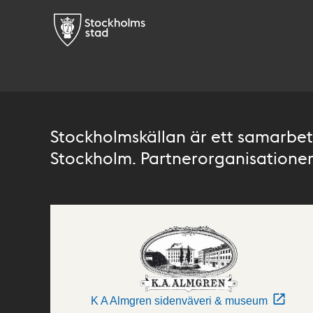
Stockholmskällan är ett samarbete
Stockholm. Partnerorganisationer 
K A Almgren sidenväveri & museum