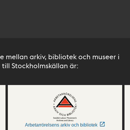
 mellan arkiv, bibliotek och museer i
till Stockholmskällan är:
Arbetarrörelsens arkiv och bibliotek