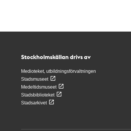
Kontakt
Stockholmskällan
Stockholmskällan drivs av
Medioteket, utbildningsförvaltningen
Stadsmuseet
Medeltidsmuseet
Stadsbiblioteket
Stadsarkivet