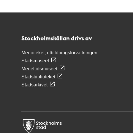
Kontakt
Stockholmskällan
Stockholmskällan drivs av
Medioteket, utbildningsförvaltningen
Stadsmuseet
Medeltidsmuseet
Stadsbiblioteket
Stadsarkivet