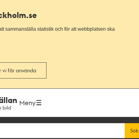
ockholm.se
tt sammanställa statistik och för att webbplatsen ska
or vi får använda
ällan
Meny
h bild
Sök