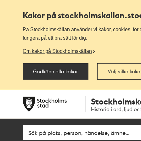
Kakor på stockholmskallan
.st
På Stockholmskällan använder vi kakor, cookies, för a
fungera på ett bra sätt för dig.
Om kakor på Stockholmskällan
Godkänn alla kakor
Välj vilka kak
Till
Till
Stockholmsk
navigationen
huvudinnehållet
Historia i ord, ljud oc
Fritextsök