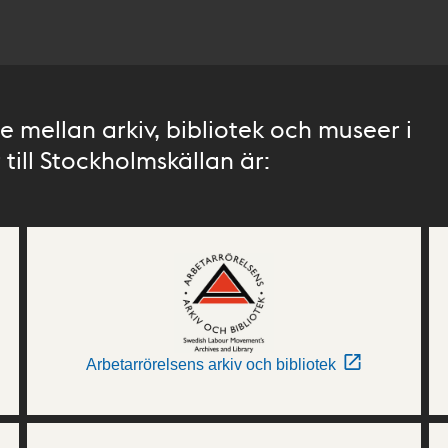
 mellan arkiv, bibliotek och museer i
till Stockholmskällan är:
Arbetarrörelsens arkiv och bibliotek