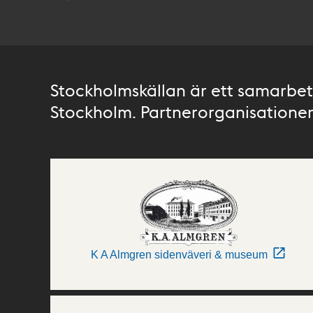
Stockholmskällan är ett samarbete
Stockholm. Partnerorganisationer 
K A Almgren sidenväveri & museum