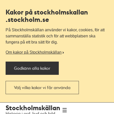
Kakor på stockholmskallan
.stockholm.se
På Stockholmskällan använder vi kakor, cookies, för att
sammanställa statistik och för att webbplatsen ska
fungera på ett bra sätt för dig.
Om kakor på Stockholmskällan
Godkänn alla kakor
Välj vilka kakor vi får använda
Till
Till
Stockholmskällan
navigationen
huvudinnehållet
Historia i ord, ljud och bild