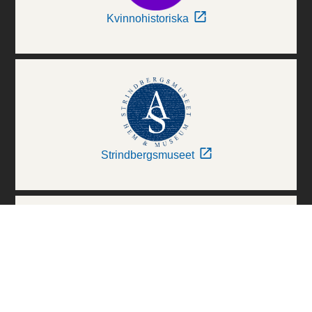
Kvinnohistoriska
Strindbergsmuseet
Thielska Galleriet