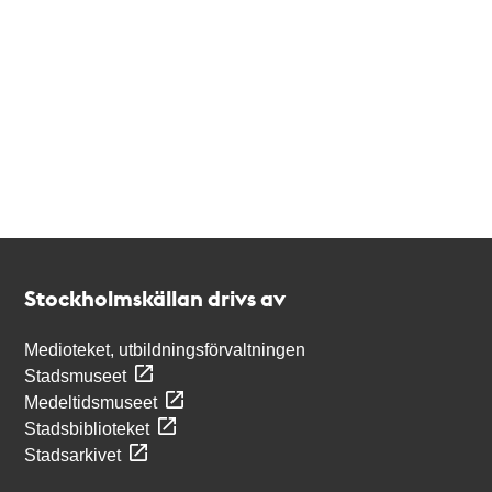
Kontakt
Stockholmskällan
Stockholmskällan drivs av
Medioteket, utbildningsförvaltningen
Stadsmuseet
Medeltidsmuseet
Stadsbiblioteket
Stadsarkivet