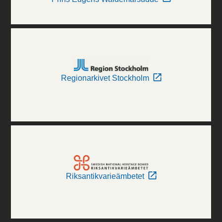
Regionarkivet Stockholm
Riksantikvarieämbetet