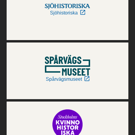
Sjöhistoriska
Spårvägsmuseet