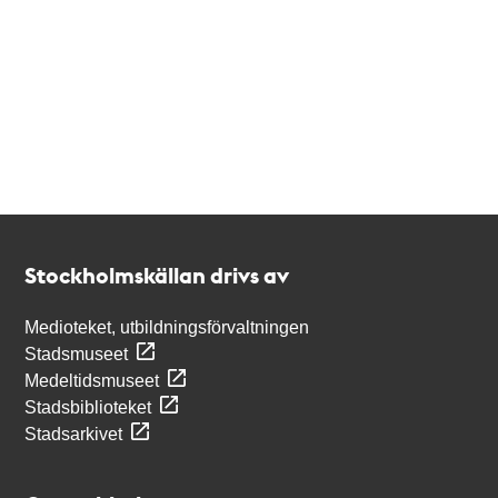
Kontakt
Stockholmskällan
Stockholmskällan drivs av
Medioteket, utbildningsförvaltningen
Stadsmuseet
Medeltidsmuseet
Stadsbiblioteket
Stadsarkivet