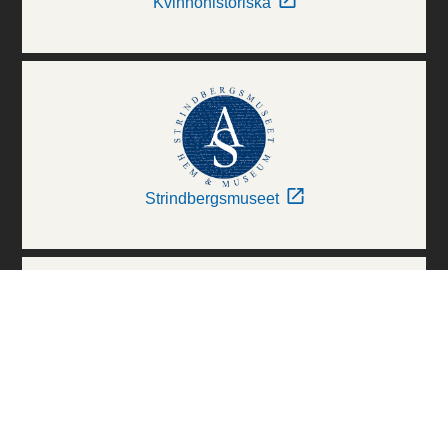
Kvinnohistoriska
Strindbergsmuseet
Thielska Galleriet