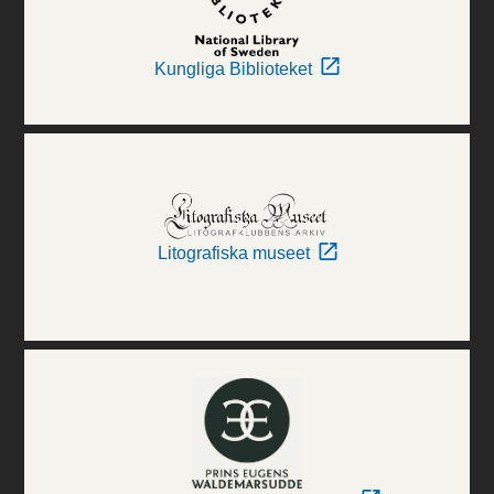
Kungliga Biblioteket
Litografiska museet