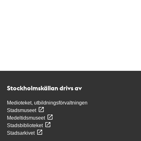
Kontakt
Stockholmskällan
Stockholmskällan drivs av
Medioteket, utbildningsförvaltningen
Stadsmuseet
Medeltidsmuseet
Stadsbiblioteket
Stadsarkivet