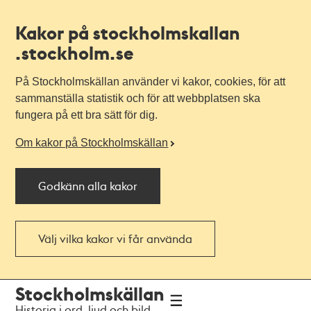
Kakor på stockholmskallan
.stockholm.se
På Stockholmskällan använder vi kakor, cookies, för att
sammanställa statistik och för att webbplatsen ska
fungera på ett bra sätt för dig.
Om kakor på Stockholmskällan
Godkänn alla kakor
Välj vilka kakor vi får använda
Till
Till
Stockholmskällan
navigationen
huvudinnehållet
Historia i ord, ljud och bild