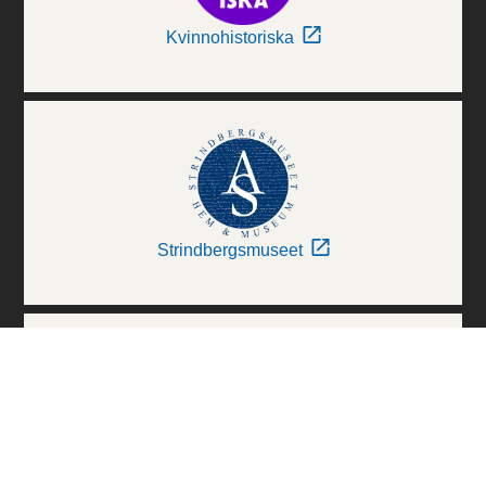
Kvinnohistoriska
Strindbergsmuseet
Thielska Galleriet