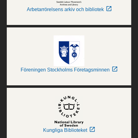
Arbetarrörelsens arkiv och bibliotek
Föreningen Stockholms Företagsminnen
Kungliga Biblioteket