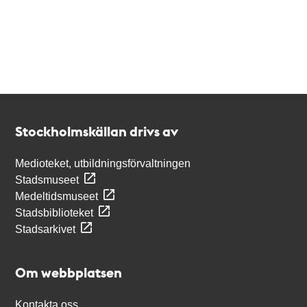
Kontakt
Stockholmskällan
Stockholmskällan drivs av
Medioteket, utbildningsförvaltningen
Stadsmuseet
Medeltidsmuseet
Stadsbiblioteket
Stadsarkivet
Om webbplatsen
Kontakta oss