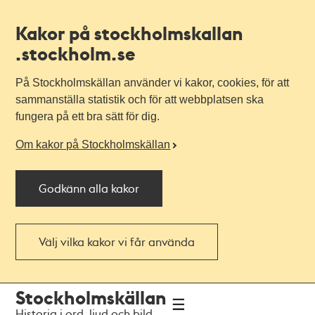
Kakor på stockholmskallan
.stockholm.se
På Stockholmskällan använder vi kakor, cookies, för att
sammanställa statistik och för att webbplatsen ska
fungera på ett bra sätt för dig.
Om kakor på Stockholmskällan
Godkänn alla kakor
Välj vilka kakor vi får använda
Till
Till
Stockholmskällan
navigationen
huvudinnehållet
Historia i ord, ljud och bild