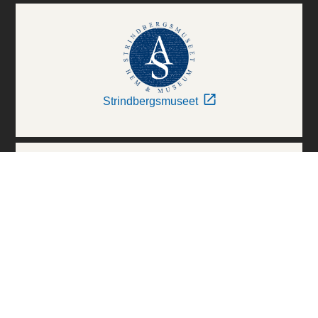
Strindbergsmuseet
Thielska Galleriet