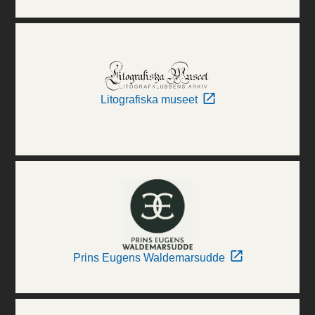
Litografiska museet
Prins Eugens Waldemarsudde