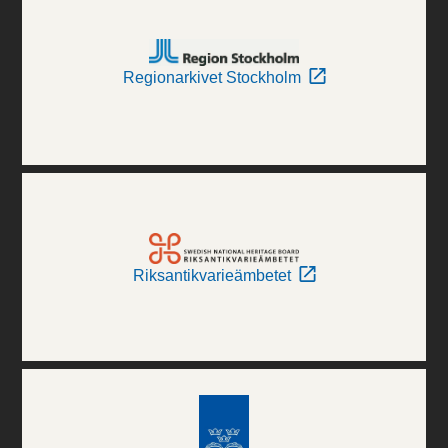
Regionarkivet Stockholm
Riksantikvarieämbetet