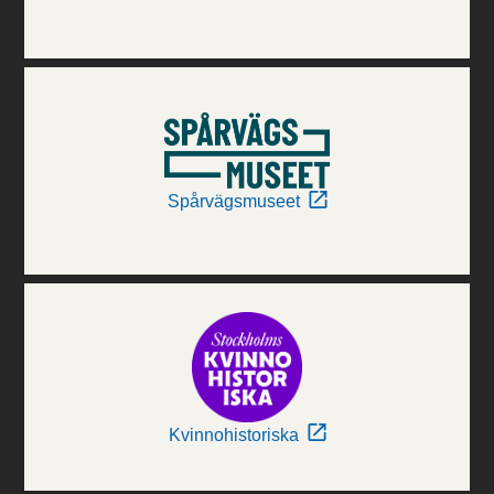
Spårvägsmuseet
Kvinnohistoriska