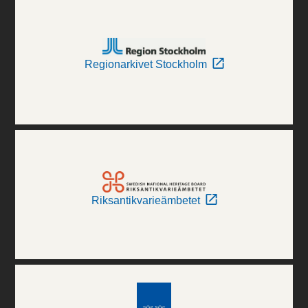
Regionarkivet Stockholm
Riksantikvarieämbetet