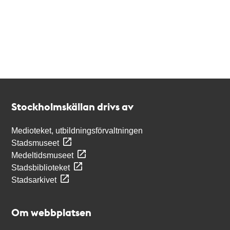
Kontakt
Stockholmskällan
Stockholmskällan drivs av
Medioteket, utbildningsförvaltningen
Stadsmuseet
Medeltidsmuseet
Stadsbiblioteket
Stadsarkivet
Om webbplatsen