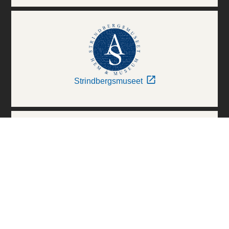
Strindbergsmuseet
Thielska Galleriet