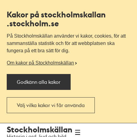
Kakor på stockholmskallan
.stockholm.se
På Stockholmskällan använder vi kakor, cookies, för att
sammanställa statistik och för att webbplatsen ska
fungera på ett bra sätt för dig.
Om kakor på Stockholmskällan
Godkänn alla kakor
Välj vilka kakor vi får använda
Till
Till
Stockholmskällan
navigationen
huvudinnehållet
Historia i ord, ljud och bild