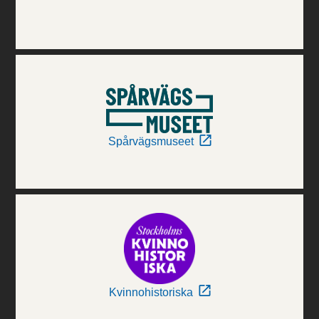
Spårvägsmuseet
Kvinnohistoriska