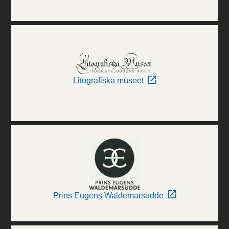
Litografiska museet
Prins Eugens Waldemarsudde