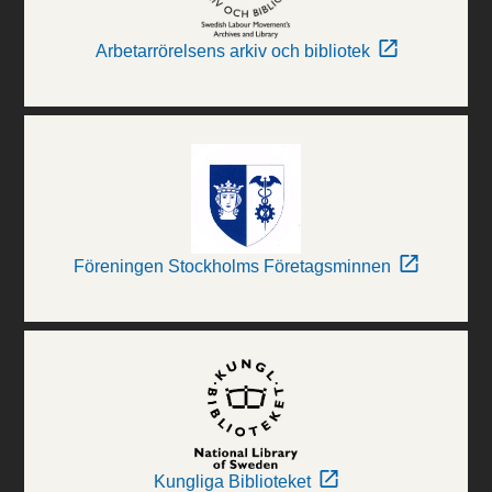
Arbetarrörelsens arkiv och bibliotek
Föreningen Stockholms Företagsminnen
Kungliga Biblioteket