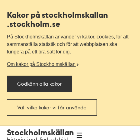
Kakor på stockholmskallan
.stockholm.se
På Stockholmskällan använder vi kakor, cookies, för att
sammanställa statistik och för att webbplatsen ska
fungera på ett bra sätt för dig.
Om kakor på Stockholmskällan
Godkänn alla kakor
Välj vilka kakor vi får använda
Till
Till
Stockholmskällan
navigationen
huvudinnehållet
Historia i ord, ljud och bild