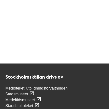
Kontakt
Stockholmskällan
Stockholmskällan drivs av
Medioteket, utbildningsförvaltningen
Stadsmuseet
Medeltidsmuseet
Stadsbiblioteket