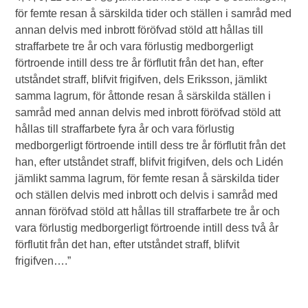
för femte resan å särskilda tider och ställen i samråd med
annan delvis med inbrott föröfvad stöld att hållas till
straffarbete tre år och vara förlustig medborgerligt
förtroende intill dess tre år förflutit från det han, efter
utståndet straff, blifvit frigifven, dels Eriksson, jämlikt
samma lagrum, för åttonde resan å särskilda ställen i
samråd med annan delvis med inbrott föröfvad stöld att
hållas till straffarbete fyra år och vara förlustig
medborgerligt förtroende intill dess tre år förflutit från det
han, efter utståndet straff, blifvit frigifven, dels och Lidén
jämlikt samma lagrum, för femte resan å särskilda tider
och ställen delvis med inbrott och delvis i samråd med
annan föröfvad stöld att hållas till straffarbete tre år och
vara förlustig medborgerligt förtroende intill dess två år
förflutit från det han, efter utståndet straff, blifvit
frigifven….”