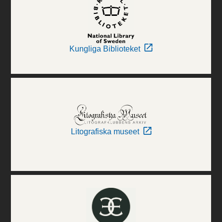
Kungliga Biblioteket
Litografiska museet