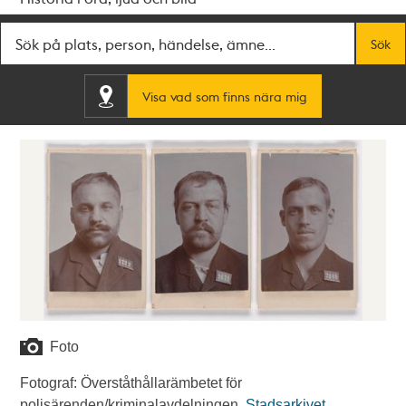
Fritextsök
Sök
Visa vad som finns nära mig
Foto
Fotograf: Överståthållarämbetet för
polisärenden/kriminalavdelningen.
Stadsarkivet