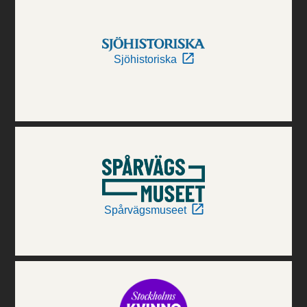
Sjöhistoriska
Spårvägsmuseet