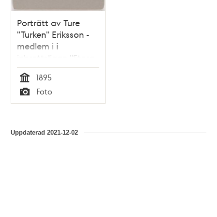
Porträtt av Ture
"Turken" Eriksson -
medlem i i
inbrottsligan "Stora
ligan" 1895
1895
Tid
Foto
Typ
Uppdaterad
2021-12-02