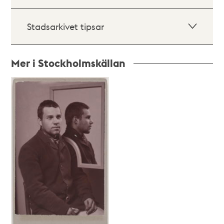
Stadsarkivet tipsar
Mer i Stockholmskällan
Relaterade
poster
och
teman