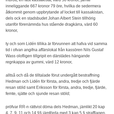
inneliggande 667 kronor 79 öre, hvilka de sedermera
åtkommit genom uppbrytande af locket till kassakistan,
dels ock en stadsbudet Johan Albert Stein tillhörig
utanför förenämnda hus stående dragkärra, värd 60
kronor,
ty och som Lidén tillika är förvunnen att hafva vid samma
tid i ofvan angifna affärslokal från kassören Nils Gustaf
Wass olofligen tillgripit en därstädes hängande
regnkappa av gummi, värd 12 kronor,
alltså och då de tilltalade förut undergått bestraffning
Hedman och Lidén för första, andra, tredje och fjärde
resan stöld samt Eriksson för första, andra, tredje, fjärde,
femte, sjätte och sjunde resan stöld;
pröfvar RR-n rättvist döma dels Hedman, jämlikt 20 kap
4, 7, 9, 11 och 14 §§ jämförda med 3 kap 5 § strafflagen,