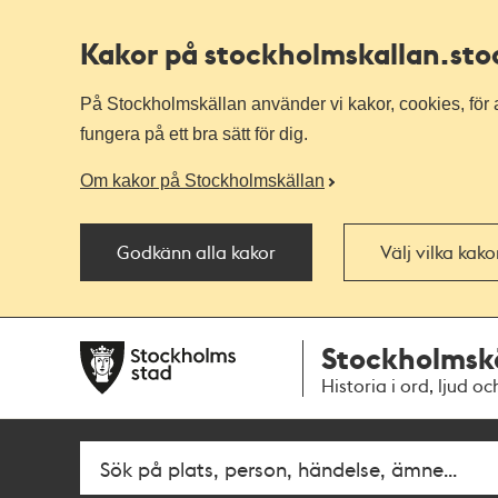
Kakor på stockholmskallan
.st
På Stockholmskällan använder vi kakor, cookies, för a
fungera på ett bra sätt för dig.
Om kakor på Stockholmskällan
Godkänn alla kakor
Välj vilka kak
Till
Till
Stockholmsk
navigationen
huvudinnehållet
Historia i ord, ljud oc
Fritextsök