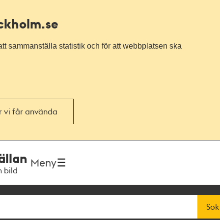
ockholm.se
tt sammanställa statistik och för att webbplatsen ska
or vi får använda
ällan
Meny
h bild
Sök