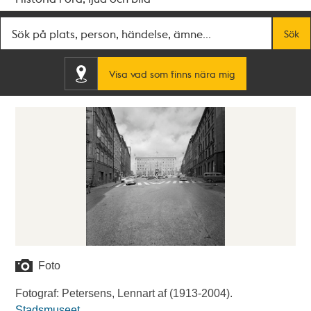
Fritextsök
Sök
Visa vad som finns nära mig
Foto
Fotograf: Petersens, Lennart af (1913-2004).
Stadsmuseet