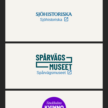
Sjöhistoriska
Spårvägsmuseet