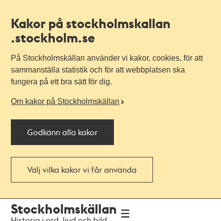
Kakor på stockholmskallan
.stockholm.se
På Stockholmskällan använder vi kakor, cookies, för att
sammanställa statistik och för att webbplatsen ska
fungera på ett bra sätt för dig.
Om kakor på Stockholmskällan
Godkänn alla kakor
Välj vilka kakor vi får använda
Till
Till
Stockholmskällan
navigationen
huvudinnehållet
Historia i ord, ljud och bild