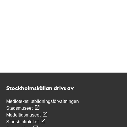
Kontakt
Stockholmskällan
Stockholmskällan drivs av
Medioteket, utbildningsförvaltningen
Stadsmuseet
Medeltidsmuseet
Stadsbiblioteket