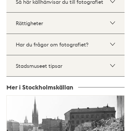
Så här källhänvisar du till fotografiet
Rättigheter
Har du frågor om fotografiet?
Stadsmuseet tipsar
Mer i Stockholmskällan
Relaterade
poster
och
teman