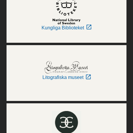
Kungliga Biblioteket
Litografiska museet