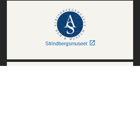
Strindbergsmuseet
Thielska Galleriet