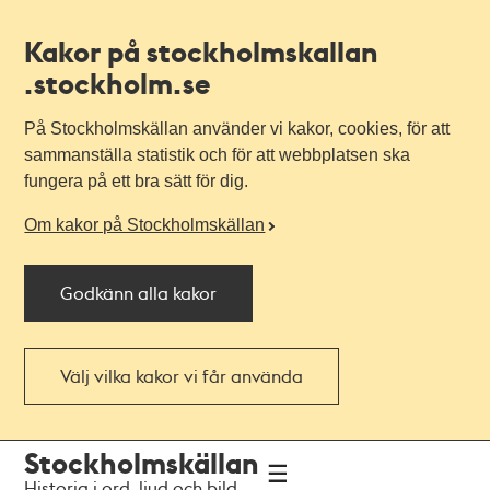
Kakor på stockholmskallan
.stockholm.se
På Stockholmskällan använder vi kakor, cookies, för att
sammanställa statistik och för att webbplatsen ska
fungera på ett bra sätt för dig.
Om kakor på Stockholmskällan
Godkänn alla kakor
Välj vilka kakor vi får använda
Till
Till
Stockholmskällan
navigationen
huvudinnehållet
Historia i ord, ljud och bild