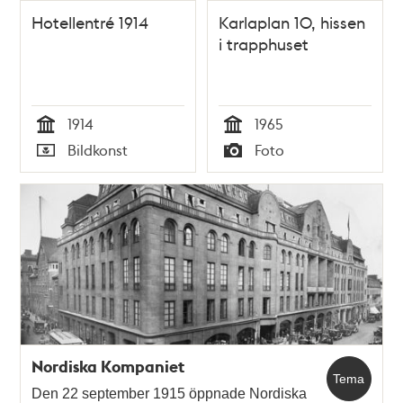
Hotellentré 1914
Karlaplan 10, hissen
i trapphuset
1914
1965
Tid
Tid
Bildkonst
Foto
Typ
Typ
Nordiska Kompaniet
Tema
Den 22 september 1915 öppnade Nordiska