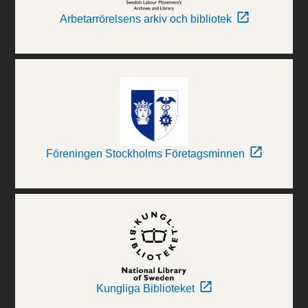
Arbetarrörelsens arkiv och bibliotek
Föreningen Stockholms Företagsminnen
Kungliga Biblioteket