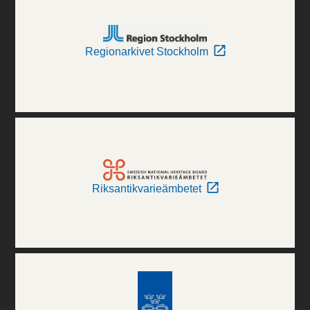
Regionarkivet Stockholm
Riksantikvarieämbetet