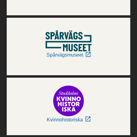
Spårvägsmuseet
Kvinnohistoriska