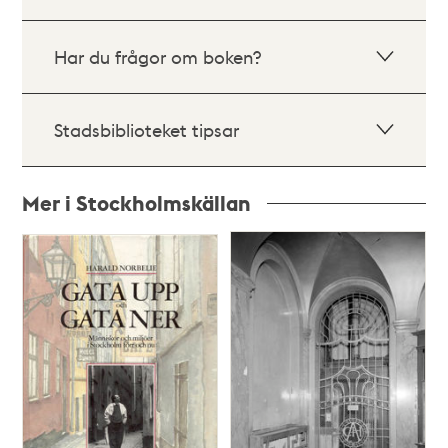
Har du frågor om boken?
Stadsbiblioteket tipsar
Mer i Stockholmskällan
Relaterade
poster
och
teman