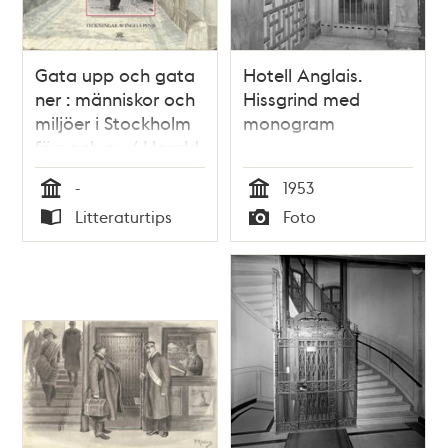
Gata upp och gata
Hotell Anglais.
ner : människor och
Hissgrind med
miljöer i Stockholm
monogram
förr och nu / Harald
Norbelie ;
-
1953
teckningar av
Tid
Tid
Litteraturtips
Foto
Ingela Penje
Typ
Typ