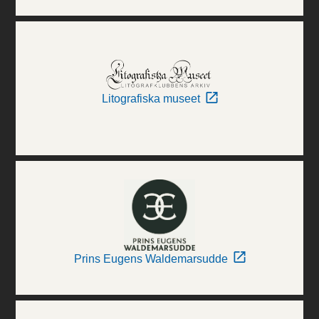
Litografiska museet
Prins Eugens Waldemarsudde