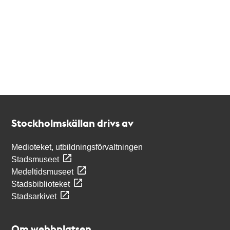
Kontakt
Stockholmskällan
Stockholmskällan drivs av
Medioteket, utbildningsförvaltningen
Stadsmuseet
Medeltidsmuseet
Stadsbiblioteket
Stadsarkivet
Om webbplatsen