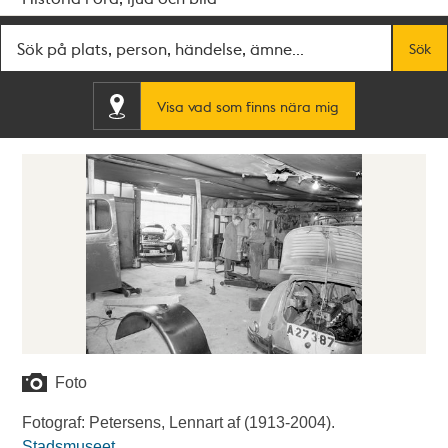
Fritextsök
Sök
Visa vad som finns nära mig
Foto
Fotograf: Petersens, Lennart af (1913-2004).
Stadsmuseet