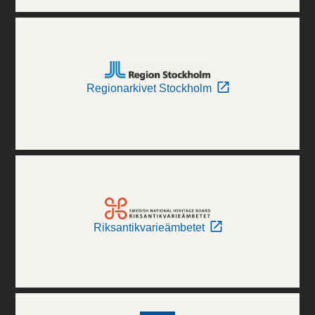
Regionarkivet Stockholm
Riksantikvarieämbetet