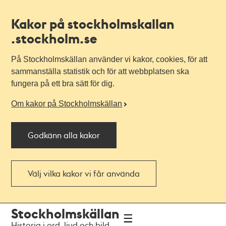
Kakor på stockholmskallan
.stockholm.se
På Stockholmskällan använder vi kakor, cookies, för att
sammanställa statistik och för att webbplatsen ska
fungera på ett bra sätt för dig.
Om kakor på Stockholmskällan
Godkänn alla kakor
Välj vilka kakor vi får använda
Till
Till
Stockholmskällan
navigationen
huvudinnehållet
Historia i ord, ljud och bild