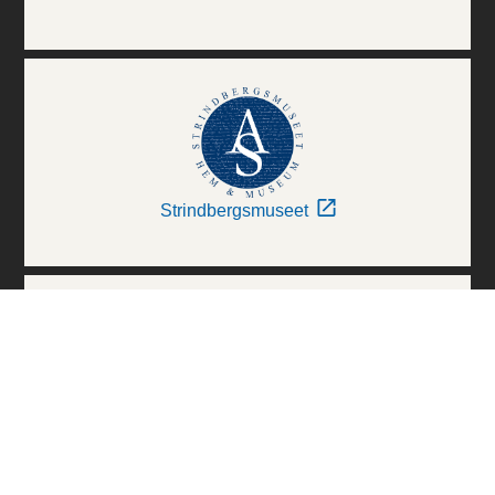
Strindbergsmuseet
Thielska Galleriet