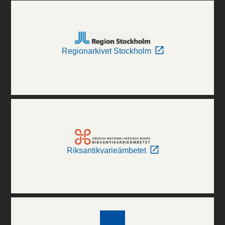
Regionarkivet Stockholm
Riksantikvarieämbetet