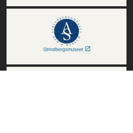
Strindbergsmuseet
Thielska Galleriet