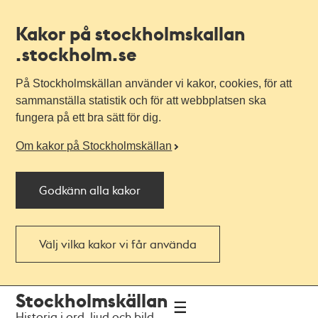
Kakor på stockholmskallan
.stockholm.se
På Stockholmskällan använder vi kakor, cookies, för att
sammanställa statistik och för att webbplatsen ska
fungera på ett bra sätt för dig.
Om kakor på Stockholmskällan
Godkänn alla kakor
Välj vilka kakor vi får använda
Till
Till
Stockholmskällan
navigationen
huvudinnehållet
Historia i ord, ljud och bild