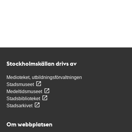
Kontakt
Stockholmskällan
Stockholmskällan drivs av
Medioteket, utbildningsförvaltningen
Stadsmuseet
Medeltidsmuseet
Stadsbiblioteket
Stadsarkivet
Om webbplatsen