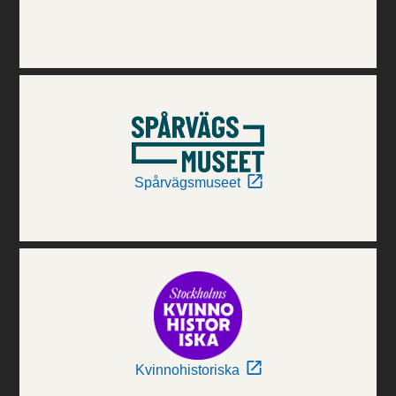
Spårvägsmuseet
Kvinnohistoriska