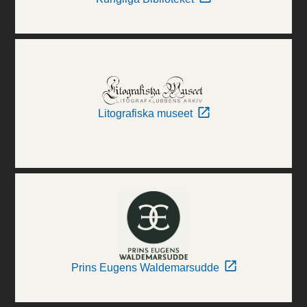
Litografiska museet
Prins Eugens Waldemarsudde