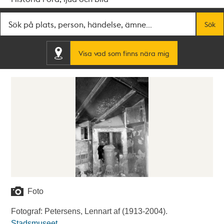
Fritextsök
Sök
Visa vad som finns nära mig
Foto
Fotograf: Petersens, Lennart af (1913-2004).
Stadsmuseet