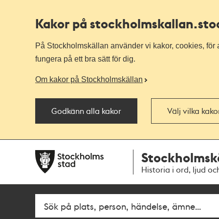
Kakor på stockholmskallan
.st
På Stockholmskällan använder vi kakor, cookies, för a
fungera på ett bra sätt för dig.
Om kakor på Stockholmskällan
Godkänn alla kakor
Välj vilka kak
Till
Till
Stockholmsk
navigationen
huvudinnehållet
Historia i ord, ljud oc
Fritextsök