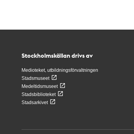
Kontakt
Stockholmskällan
Stockholmskällan drivs av
Medioteket, utbildningsförvaltningen
Stadsmuseet
Medeltidsmuseet
Stadsbiblioteket
Stadsarkivet