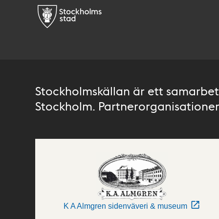
Stockholmskällan är ett samarbete
Stockholm. Partnerorganisationer 
K A Almgren sidenväveri & museum