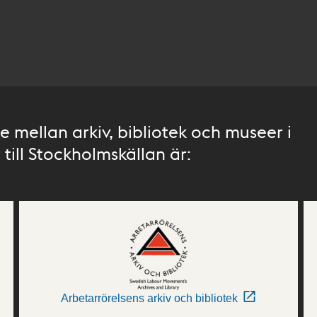
 mellan arkiv, bibliotek och museer i
till Stockholmskällan är:
Arbetarrörelsens arkiv och bibliotek