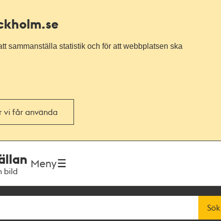
ockholm.se
tt sammanställa statistik och för att webbplatsen ska
or vi får använda
ällan
Meny
h bild
Sök