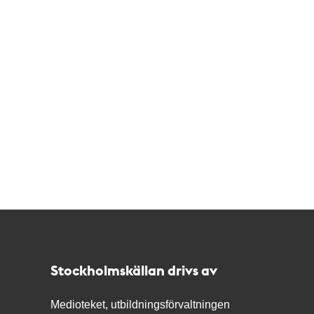
Kontakt
Stockholmskällan
Stockholmskällan drivs av
Medioteket, utbildningsförvaltningen