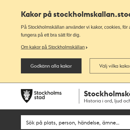
Kakor på stockholmskallan
.st
På Stockholmskällan använder vi kakor, cookies, för a
fungera på ett bra sätt för dig.
Om kakor på Stockholmskällan
Godkänn alla kakor
Välj vilka kak
Till
Till
Stockholmsk
navigationen
huvudinnehållet
Historia i ord, ljud oc
Fritextsök