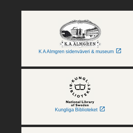
K A Almgren sidenväveri & museum
Kungliga Biblioteket