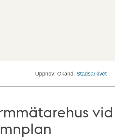
Upphov: Okänd.
Stadsarkivet
armmätarehus vid
amnplan