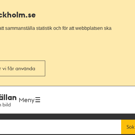
ockholm.se
tt sammanställa statistik och för att webbplatsen ska
or vi får använda
ällan
Meny
h bild
Sök