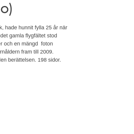
o)
, hade hunnit fylla 25 år när
et gamla flygfältet stod
xter och en mängd foton
nåldern fram till 2009.
den berättelsen. 198 sidor.