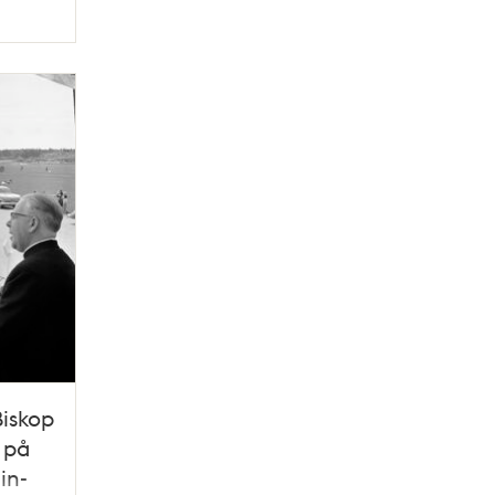
Biskop
 på
in-