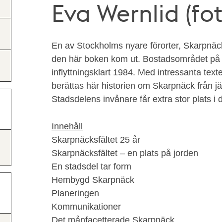
Eva Wernlid (fot
En av Stockholms nyare förorter, Skarpnäck
den här boken kom ut. Bostadsområdet på d
inflyttningsklart 1984. Med intressanta te
berättas här historien om Skarpnäck från jär
Stadsdelens invånare får extra stor plats i 
Innehåll
Skarpnäcksfältet 25 år
Skarpnäcksfältet – en plats på jorden
En stadsdel tar form
Hembygd Skarpnäck
Planeringen
Kommunikationer
Det månfacetterade Skarpnäck