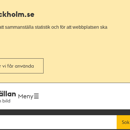
ockholm.se
tt sammanställa statistik och för att webbplatsen ska
or vi får använda
ällan
Meny
h bild
Sök