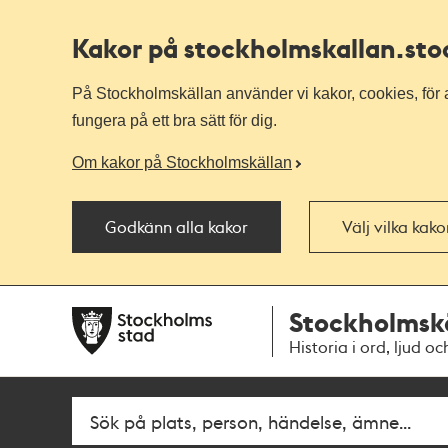
Kakor på stockholmskallan
.st
På Stockholmskällan använder vi kakor, cookies, för a
fungera på ett bra sätt för dig.
Om kakor på Stockholmskällan
Godkänn alla kakor
Välj vilka kak
Till
Till
Stockholmsk
navigationen
huvudinnehållet
Historia i ord, ljud oc
Fritextsök