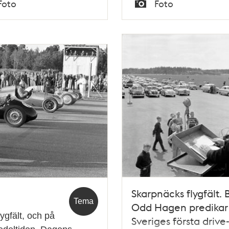
Tid
Foto
Foto
Typ
Skarpnäcks flygfält. 
Tema
Odd Hagen predikar
ygfält, och på
Sveriges första drive-