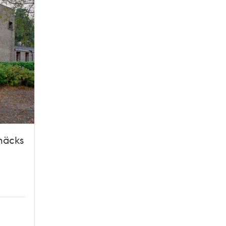
näcks