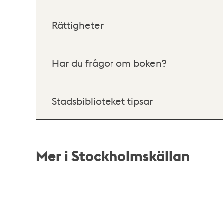
Rättigheter
Har du frågor om boken?
Stadsbiblioteket tipsar
Mer i Stockholmskällan
Relaterade
poster
och