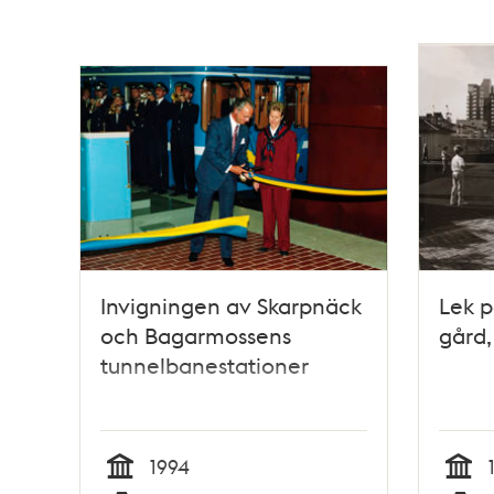
teman
Invigningen av Skarpnäck
Lek p
och Bagarmossens
gård,
tunnelbanestationer
1994