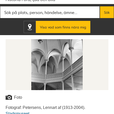
Fritextsök
Sök
Visa vad som finns nära mig
Foto
Fotograf: Petersens, Lennart af (1913-2004).
Stadsmuseet