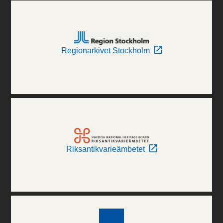
Regionarkivet Stockholm
Riksantikvarieämbetet