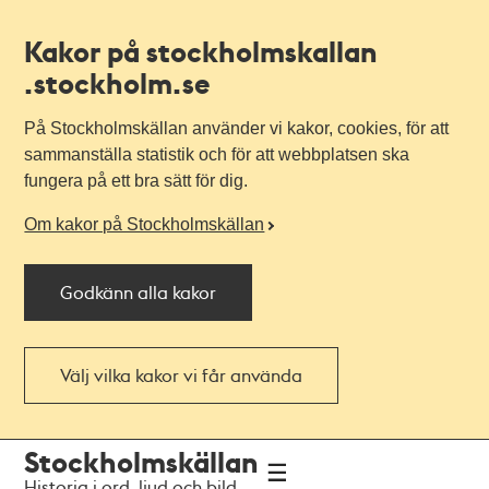
Kakor på stockholmskallan
.stockholm.se
På Stockholmskällan använder vi kakor, cookies, för att
sammanställa statistik och för att webbplatsen ska
fungera på ett bra sätt för dig.
Om kakor på Stockholmskällan
Godkänn alla kakor
Välj vilka kakor vi får använda
Till
Till
Stockholmskällan
navigationen
huvudinnehållet
Historia i ord, ljud och bild