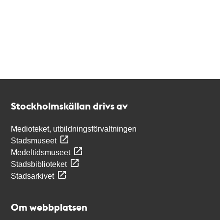
Kontakt
Stockholmskällan
Stockholmskällan drivs av
Medioteket, utbildningsförvaltningen
Stadsmuseet
Medeltidsmuseet
Stadsbiblioteket
Stadsarkivet
Om webbplatsen