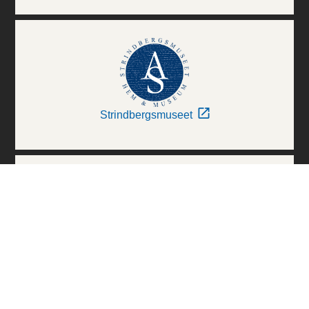
Strindbergsmuseet
Thielska Galleriet