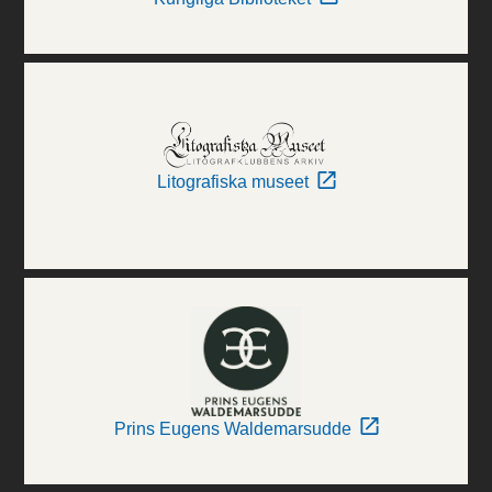
Litografiska museet
Prins Eugens Waldemarsudde