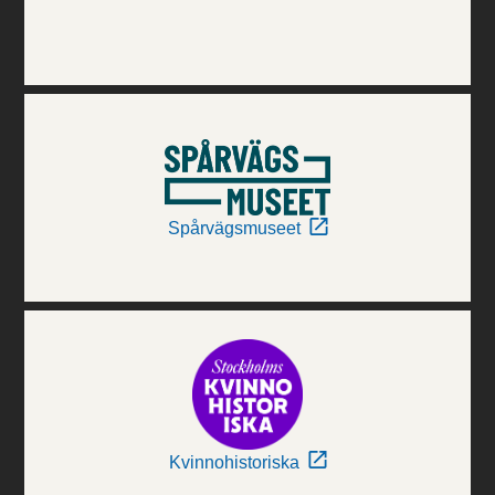
Spårvägsmuseet
Kvinnohistoriska