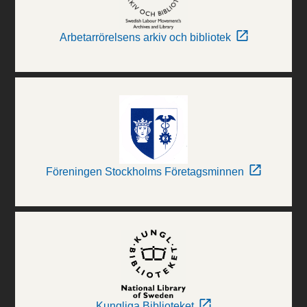
Arbetarrörelsens arkiv och bibliotek
Föreningen Stockholms Företagsminnen
Kungliga Biblioteket