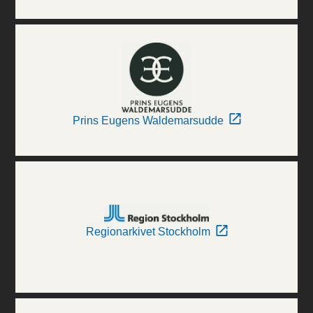
Prins Eugens Waldemarsudde
Regionarkivet Stockholm