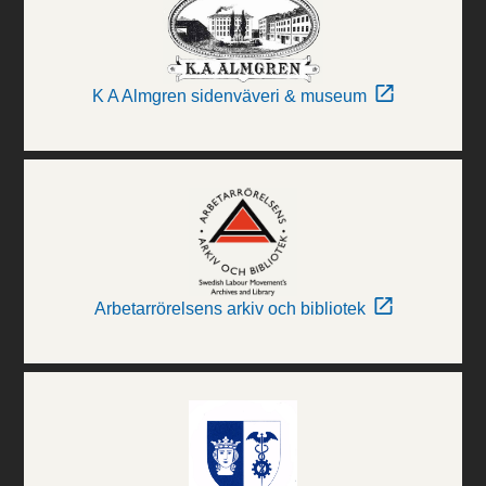
K A Almgren sidenväveri & museum
Arbetarrörelsens arkiv och bibliotek