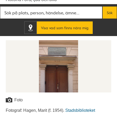
Fritextsök
Sök
Visa vad som finns nära mig
Foto
Fotograf: Hagen, Marit (f. 1954).
Stadsbiblioteket