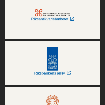
Riksantikvarieämbetet
Riksbankens arkiv