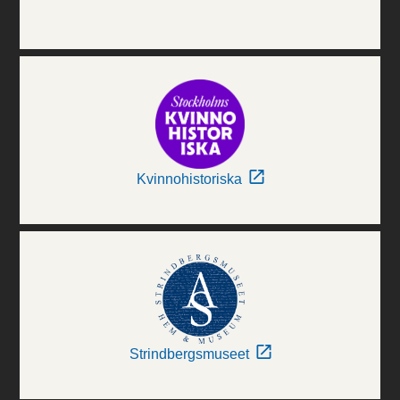
Kvinnohistoriska
Strindbergsmuseet