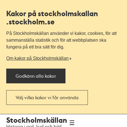
Kakor på stockholmskallan
.stockholm.se
På Stockholmskällan använder vi kakor, cookies, för att
sammanställa statistik och för att webbplatsen ska
fungera på ett bra sätt för dig.
Om kakor på Stockholmskällan
Godkänn alla kakor
Välj vilka kakor vi får använda
Till
Till
Stockholmskällan
navigationen
huvudinnehållet
Historia i ord, ljud och bild