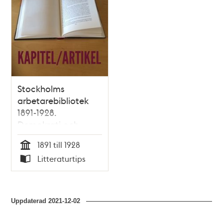
och
teman
Stockholms
arbetarebibliotek
1891-1928.
Demokrati och
politiskt
1891 till 1928
medborgarskap /
Tid
Litteraturtips
Mats Myrstener
Typ
Uppdaterad
2021-12-02